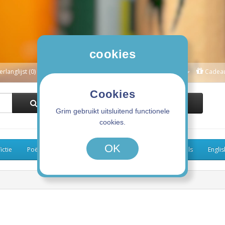
cookies
erlanglijst (0)
Winkelwagen
Afrekenen
Mijn Account
Cadea
Cookies
0 product(en) - 0,00€
Grim gebruikt uitsluitend functionele
cookies.
OK
ictie
Poëzie
Kinderboeken
Koken
Graphic Novels
Engli