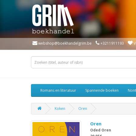
webshop@boekhandelgrim.be
+3211911193
V
Romans en literatuur
Spannende boeken
Nonf
Koken
Oren
Oren
Oded Oren