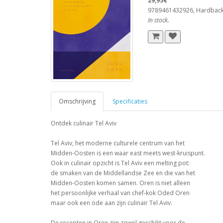
29,95€
9789461432926, Hardbac
In stock.
Omschrijving
Specificaties
Ontdek culinair Tel Aviv
Tel Aviv, het moderne culturele centrum van het
Midden-Oosten is een waar east meets west-kruispunt.
Ook in culinair opzicht is Tel Aviv een melting pot:
de smaken van de Middellandse Zee en die van het
Midden-Oosten komen samen. Oren is niet alleen
het persoonlijke verhaal van chef-kok Oded Oren
maar ook een ode aan zijn culinair Tel Aviv.
De recepten in Oren zijn zowel geschikt voor de