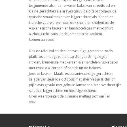
beginnende als meer ervaren koks: van streetfood en
kleine gerechtjes als arayes (gevulde pitabroodjes), de
typische smaakmakers en bijgerechten als labneh en
Libische zuurwaren maar ook challe en cholent uit de
Asjkenazische keuken en lamskoteletjes met yoghurt
& zhoug (chilisaus uit de Jemenitische keuken)
komen aan bod.
Dek de tafel vol en deel eenvoudige gerechten zoals
platbrood met gezouten sardientjes & ingelegde
citroen, kruidensla met kersen & amandelen, viskebabs
met tzatziki & citroen of sabich uit de Irakees
Joodse keuken. Maak restaurantwaardige gerechten:
salade van gegrilde octopus met sherryazijn & chili of
pijlinktvis gevuld met gekruid lamsvlees. Met overheerlijke
salades, bijgerechten en hoofdgerechten:
Oren weerspiegelt de culinaire melting pot van Tel
Aviv