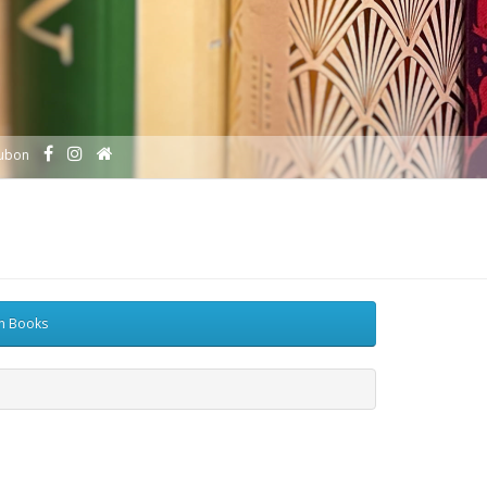
ubon
sh Books