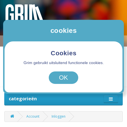
cookies
Cookies
Grim gebruikt uitsluitend functionele cookies.
0 product(en) - 0,00€
OK
categorieën
Account
Inloggen