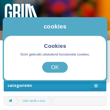
cookies
Cookies
Grim gebruikt uitsluitend functionele cookies.
0 product(en) - 0,00€
OK
categorieën
Hier vindt u ons: