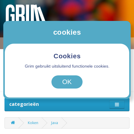
cookies
Cookies
Grim gebruikt uitsluitend functionele cookies.
0 product(en) - 0,00€
OK
categorieën
Koken
Java