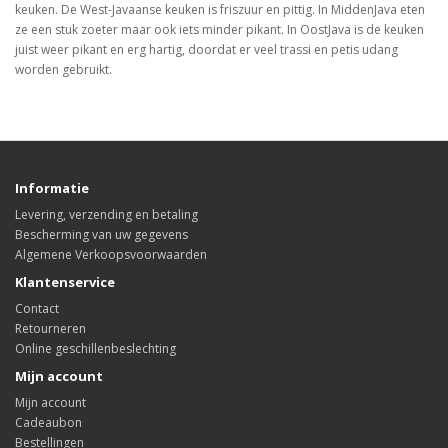
keuken. De West-Javaanse keuken is friszuur en pittig. In MiddenJava eten
ze een stuk zoeter maar ook iets minder pikant. In OostJava is de keuken
juist weer pikant en erg hartig, doordat er veel trassi en petis udang
worden gebruikt.
Informatie
Levering, verzending en betaling
Bescherming van uw gegevens
Algemene Verkoopsvoorwaarden
Klantenservice
Contact
Retourneren
Online geschillenbeslechting
Mijn account
Mijn account
Cadeaubon
Bestellingen