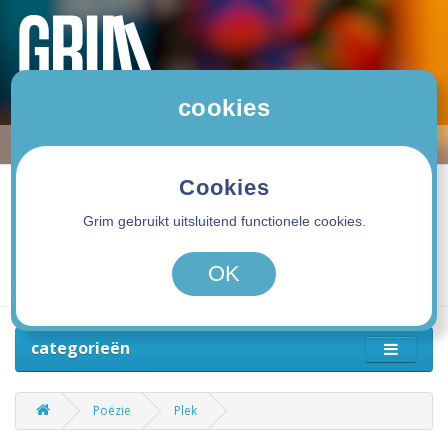
cookies
Cookies
Grim gebruikt uitsluitend functionele cookies.
0 product(en) - 0,00€
OK
categorieën
Poëzie
Plek