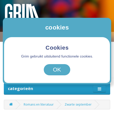
cookies
Cookies
Grim gebruikt uitsluitend functionele cookies.
0 product(en) - 0,00€
OK
categorieën
Romans en literatuur
Zwarte september