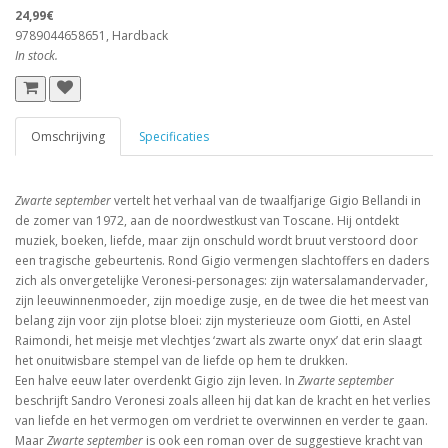
24,99€
9789044658651, Hardback
In stock.
Omschrijving
Specificaties
Zwarte september
vertelt het verhaal van de twaalfjarige Gigio Bellandi in
de zomer van 1972, aan de noordwestkust van Toscane. Hij ontdekt
muziek, boeken, liefde, maar zijn onschuld wordt bruut verstoord door
een tragische gebeurtenis. Rond Gigio vermengen slachtoffers en daders
zich als onvergetelijke Veronesi-personages: zijn watersalamandervader,
zijn leeuwinnenmoeder, zijn moedige zusje, en de twee die het meest van
belang zijn voor zijn plotse bloei: zijn mysterieuze oom Giotti, en Astel
Raimondi, het meisje met vlechtjes ‘zwart als zwarte onyx’ dat erin slaagt
het onuitwisbare stempel van de liefde op hem te drukken.
Een halve eeuw later overdenkt Gigio zijn leven. In
Zwarte september
beschrijft Sandro Veronesi zoals alleen hij dat kan de kracht en het verlies
van liefde en het vermogen om verdriet te overwinnen en verder te gaan.
Maar
Zwarte september
is ook een roman over de suggestieve kracht van