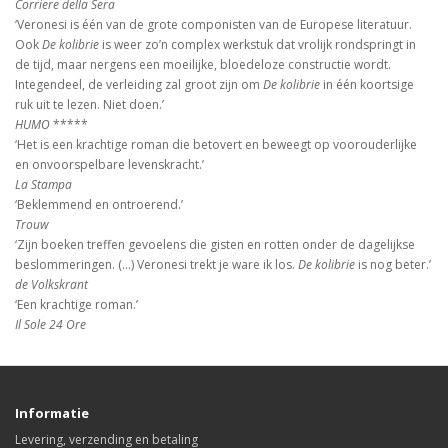
Corriere della Sera
‘Veronesi is één van de grote componisten van de Europese literatuur.
Ook
De kolibrie
is weer zo’n complex werkstuk dat vrolijk rondspringt in
de tijd, maar nergens een moeilijke, bloedeloze constructie wordt.
Integendeel, de verleiding zal groot zijn om
De kolibrie
in één koortsige
ruk uit te lezen. Niet doen.’
HUMO
*****
‘Het is een krachtige roman die betovert en beweegt op voorouderlijke
en onvoorspelbare levenskracht.’
La Stampa
‘Beklemmend en ontroerend.’
Trouw
‘Zijn boeken treffen gevoelens die gisten en rotten onder de dagelijkse
beslommeringen. (...) Veronesi trekt je ware ik los.
De kolibrie
is nog beter.’
de Volkskrant
‘Een krachtige roman.’
Il Sole 24 Ore
Informatie
Levering, verzending en betaling