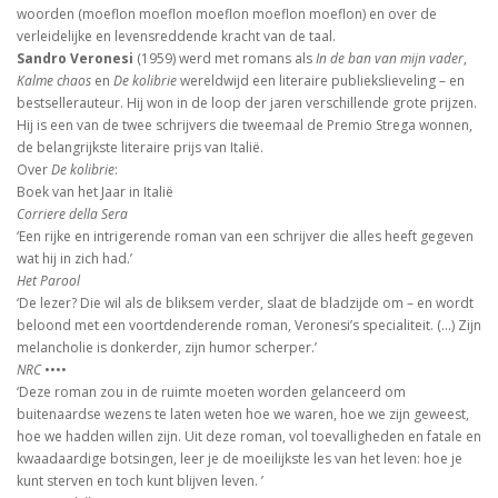
woorden (moeflon moeflon moeflon moeflon moeflon) en over de
verleidelijke en levensreddende kracht van de taal.
Sandro Veronesi
(1959) werd met romans als
In de ban van mijn vader
,
Kalme chaos
en
De kolibrie
wereldwijd een literaire publiekslieveling – en
bestsellerauteur. Hij won in de loop der jaren verschillende grote prijzen.
Hij is een van de twee schrijvers die tweemaal de Premio Strega wonnen,
de belangrijkste literaire prijs van Italië.
Over
De kolibrie
:
Boek van het Jaar in Italië
Corriere della Sera
‘Een rijke en intrigerende roman van een schrijver die alles heeft gegeven
wat hij in zich had.’
Het Parool
‘De lezer? Die wil als de bliksem verder, slaat de bladzijde om – en wordt
beloond met een voortdenderende roman, Veronesi’s specialiteit. (...) Zijn
melancholie is donkerder, zijn humor scherper.’
NRC
••••
‘Deze roman zou in de ruimte moeten worden gelanceerd om
buitenaardse wezens te laten weten hoe we waren, hoe we zijn geweest,
hoe we hadden willen zijn. Uit deze roman, vol toevalligheden en fatale en
kwaadaardige botsingen, leer je de moeilijkste les van het leven: hoe je
kunt sterven en toch kunt blijven leven. ’