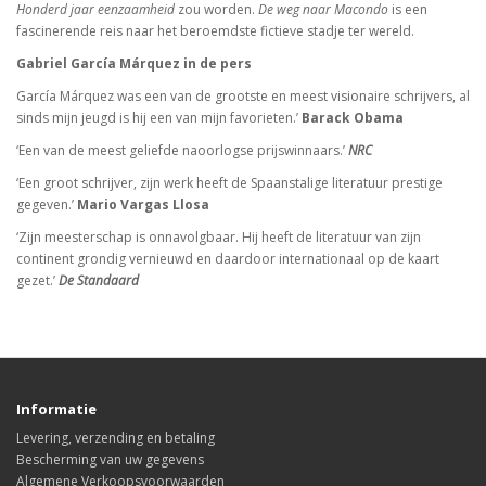
Honderd jaar eenzaamheid
zou worden.
De weg naar Macondo
is een
fascinerende reis naar het beroemdste fictieve stadje ter wereld.
Gabriel García Márquez in
de pers
García Márquez was een van de grootste en meest visionaire schrijvers, al
sinds mijn jeugd is hij een van mijn favorieten.’
Barack Obama
‘Een van de meest geliefde naoorlogse prijswinnaars.’
NRC
‘Een groot schrijver, zijn werk heeft de Spaanstalige literatuur prestige
gegeven.’
Mario Vargas Llosa
‘Zijn meesterschap is onnavolgbaar. Hij heeft de literatuur van zijn
continent grondig vernieuwd en daardoor internationaal op de kaart
gezet.’
De Standaard
Informatie
Levering, verzending en betaling
Bescherming van uw gegevens
Algemene Verkoopsvoorwaarden