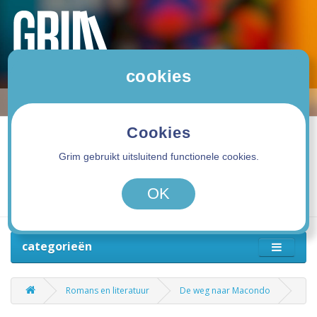
cookies
Cookies
Grim gebruikt uitsluitend functionele cookies.
0 product(en) - 0,00€
OK
categorieën
Romans en literatuur
De weg naar Macondo