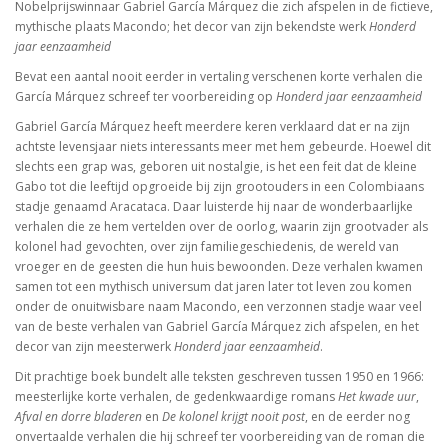
Nobelprijswinnaar Gabriel García Márquez die zich afspelen in de fictieve,
mythische plaats Macondo; het decor van zijn bekendste werk
Honderd
jaar eenzaamheid
Bevat een aantal nooit eerder in vertaling verschenen korte verhalen die
García Márquez schreef ter voorbereiding op
Honderd jaar eenzaamheid
Gabriel García Márquez heeft meerdere keren verklaard dat er na zijn
achtste levensjaar niets interessants meer met hem gebeurde. Hoewel dit
slechts een grap was, geboren uit nostalgie, is het een feit dat de kleine
Gabo tot die leeftijd opgroeide bij zijn grootouders in een Colombiaans
stadje genaamd Aracataca. Daar luisterde hij naar de wonderbaarlijke
verhalen die ze hem vertelden over de oorlog, waarin zijn grootvader als
kolonel had gevochten, over zijn familiegeschiedenis, de wereld van
vroeger en de geesten die hun huis bewoonden. Deze verhalen kwamen
samen tot een mythisch universum dat jaren later tot leven zou komen
onder de onuitwisbare naam Macondo, een verzonnen stadje waar veel
van de beste verhalen van Gabriel García Márquez zich afspelen, en het
decor van zijn meesterwerk
Honderd jaar eenzaamheid
.
Dit prachtige boek bundelt alle teksten geschreven tussen 1950 en 1966:
meesterlijke korte verhalen, de gedenkwaardige romans
Het kwade uur
,
Afval en dorre bladeren
en
De kolonel krijgt nooit post
, en de eerder nog
onvertaalde verhalen die hij schreef ter voorbereiding van de roman die