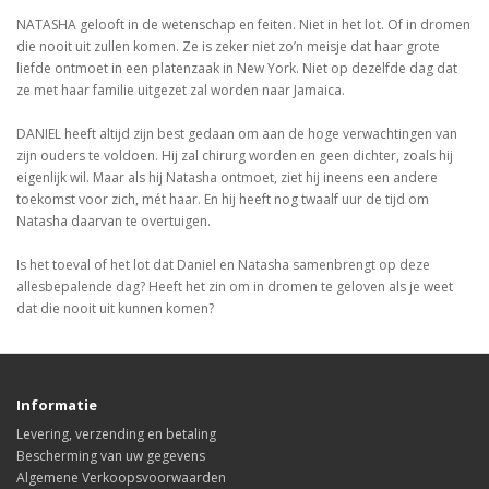
NATASHA gelooft in de wetenschap en feiten. Niet in het lot. Of in dromen
die nooit uit zullen komen. Ze is zeker niet zo’n meisje dat haar grote
liefde ontmoet in een platenzaak in New York. Niet op dezelfde dag dat
ze met haar familie uitgezet zal worden naar Jamaica.
DANIEL heeft altijd zijn best gedaan om aan de hoge verwachtingen van
zijn ouders te voldoen. Hij zal chirurg worden en geen dichter, zoals hij
eigenlijk wil. Maar als hij Natasha ontmoet, ziet hij ineens een andere
toekomst voor zich, mét haar. En hij heeft nog twaalf uur de tijd om
Natasha daarvan te overtuigen.
Is het toeval of het lot dat Daniel en Natasha samenbrengt op deze
allesbepalende dag? Heeft het zin om in dromen te geloven als je weet
dat die nooit uit kunnen komen?
Informatie
Levering, verzending en betaling
Bescherming van uw gegevens
Algemene Verkoopsvoorwaarden