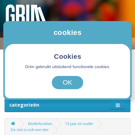
cookies
Cookies
Grim gebruikt uitsluitend functionele cookies.
0 product(en) - 0,00€
OK
categorieën
Kinderboeken
13 jaar en ouder
De zon is ook een ster