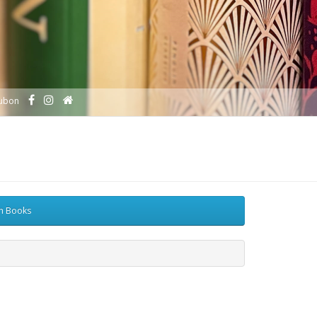
ubon
sh Books