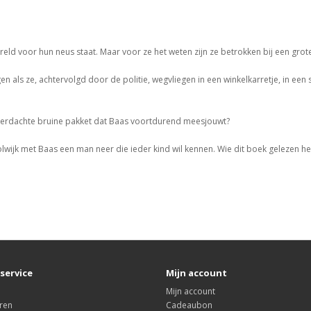
reld voor hun neus staat. Maar voor ze het weten zijn ze betrokken bij een gro
en als ze, achtervolgd door de politie, wegvliegen in een winkelkarretje, in een
t verdachte bruine pakket dat Baas voortdurend meesjouwt?
wijk met Baas een man neer die ieder kind wil kennen. Wie dit boek gelezen he
service
Mijn account
Mijn account
ren
Cadeaubon