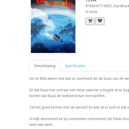
15,99€
9789047716655, Hardbac
In stock.
Omschrijving
Specificaties
Ivo en Mila weten niet wat ze overkomt als de baas van de we
En dat Baas niet zomaar een vieze zwerver is begint ze te dag
komen dat Baas de toekomst kan voorspellen…
Zal het goed komen met de wereld? En wat zit er toch in da
Vrolijk stemmend en bij momenten ontroerend zet Pieter Kool
want wie weet…