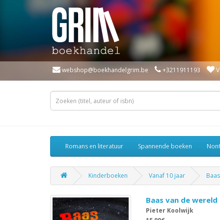
webshop@boekhandelgrim.be
+3211911193
V
Romans en literatuur
Spannende boeken
Nonf
Kinderboeken
Vanaf 10 jaar
Baas
Baas van de wereld
Pieter Koolwijk