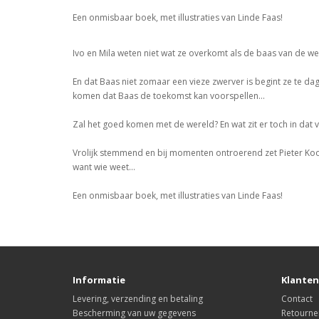
Een onmisbaar boek, met illustraties van Linde Faas!
Ivo en Mila weten niet wat ze overkomt als de baas van de we
En dat Baas niet zomaar een vieze zwerver is begint ze te dag
komen dat Baas de toekomst kan voorspellen…
Zal het goed komen met de wereld? En wat zit er toch in da
Vrolijk stemmend en bij momenten ontroerend zet Pieter Kool
want wie weet…
Een onmisbaar boek, met illustraties van Linde Faas!
Informatie
Klanten
Levering, verzending en betaling
Contact
Bescherming van uw gegevens
Retourne