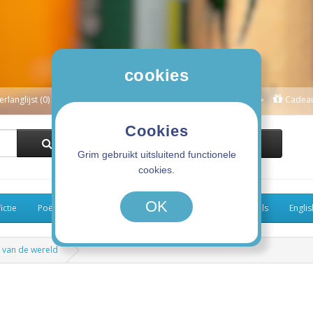
cookies
erlanglijst (0)
Winkelwagen
Afrekenen
Mijn Account
Cadea
Cookies
0 product(en) - 0,00€
Grim gebruikt uitsluitend functionele
cookies.
OK
ictie
Poëzie
Kinderboeken
Koken
Graphic Novels
Engli
 van de wereld