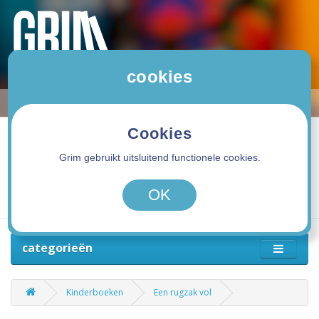
cookies
Cookies
Grim gebruikt uitsluitend functionele cookies.
0 product(en) - 0,00€
OK
categorieën
Kinderboeken
Een rugzak vol