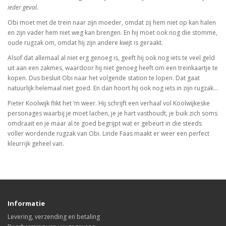
ieder geval.
Obi moet met de trein naar zijn moeder, omdat zij hem niet op kan halen
en zijn vader hem niet weg kan brengen. En hij moet ook nog die stomme,
oude rugzak om, omdat hij zijn andere kwijt is geraakt.
Alsof dat allemaal al niet erg genoeg is, geeft hij ook nog iets te veel geld
uit aan een zakmes, waardoor hij niet genoeg heeft om een treinkaartje te
kopen. Dus besluit Obi naar het volgende station te lopen. Dat gaat
natuurlijk helemaal niet goed. En dan hoort hij ook nog iets in zijn rugzak…
Pieter Koolwijk flikt het ’m weer. Hij schrijft een verhaal vol Koolwijkeske
personages waarbij je moet lachen, je je hart vasthoudt, je buik zich soms
omdraait en je maar al te goed begrijpt wat er gebeurt in die steeds
voller wordende rugzak van Obi. Linde Faas maakt er weer een perfect
kleurrijk geheel van.
Informatie
Levering, verzending en betaling