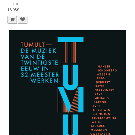
In stock.
18,95€