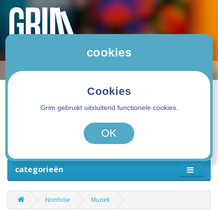
cookies
Cookies
Grim gebruikt uitsluitend functionele cookies.
0 product(en) - 0,00€
OK
categorieën
Nonfictie
Muziek