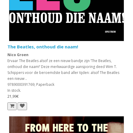
The Beatles, onthoud die naam!
Nico Groen
Ervaar The Beatles alsof ze een nieuw bandje zijn ‘The Beatles,
onthoud die naam!’ Deze merkwaardige aansporing deed Wim T.
Schippers voor de beroemdste band aller tijden: alsof The Beatles
een nieuw ..
9789000391769, Paperback
In stock.
21,99€