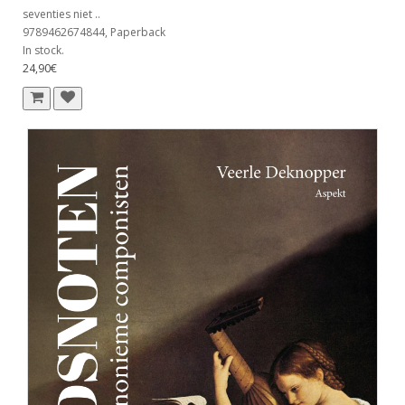
seventies niet ..
9789462674844, Paperback
In stock.
24,90€