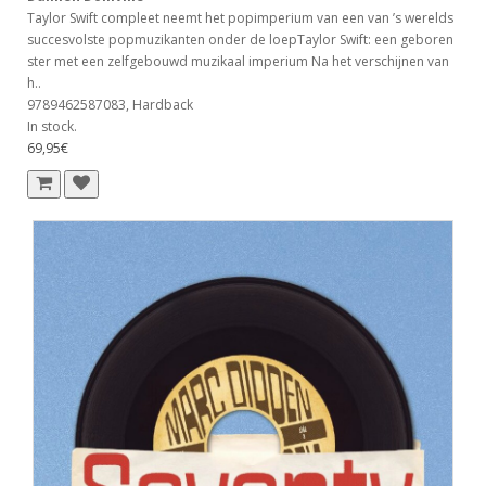
Taylor Swift compleet neemt het popimperium van een van ’s werelds
succesvolste popmuzikanten onder de loepTaylor Swift: een geboren
ster met een zelfgebouwd muzikaal imperium Na het verschijnen van
h..
9789462587083, Hardback
In stock.
69,95€