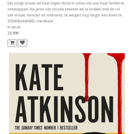
Een jonge vrouw zet haar eigen dood in scène om aan haar familie te
ontsnappen. Na jaren van sociale ketenen wil ze breken met de rol
van vrouw, moeder en minnares: ze weigert nog langer een leven te ..
9789083440965, Hardback
In stock.
23,99€