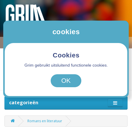
cookies
Cookies
Grim gebruikt uitsluitend functionele cookies.
0 product(en) - 0,00€
OK
categorieën
Romans en literatuur