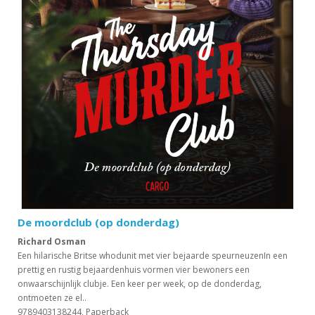
De moordclub (op donderdag)
Richard Osman
Een hilarische Britse whodunit met vier bejaarde speurneuzenIn een
prettig en rustig bejaardenhuis vormen vier bewoners een
onwaarschijnlijk clubje. Een keer per week, op de donderdag,
ontmoeten ze el..
9789403138244, Paperback