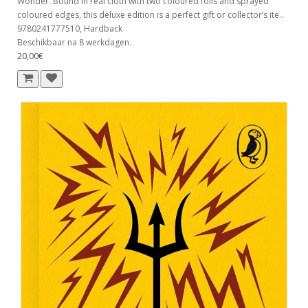
Wonder. Bound in real cloth with two coloured foils and sprayed
coloured edges, this deluxe edition is a perfect gift or collector’s ite..
9780241777510, Hardback
Beschikbaar na 8 werkdagen.
20,00€