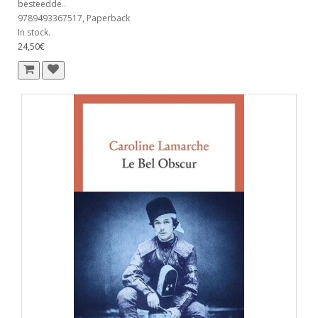
besteedde..
9789493367517, Paperback
In stock.
24,50€