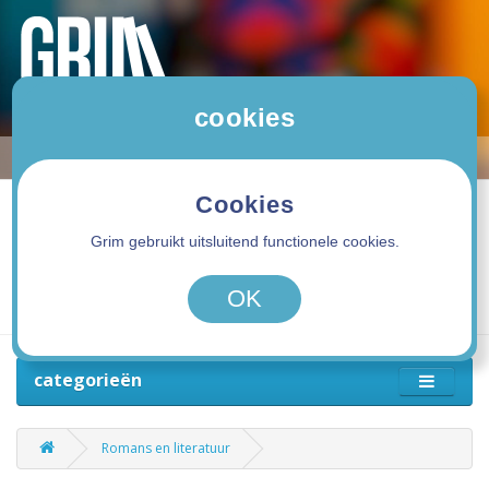
cookies
Cookies
Grim gebruikt uitsluitend functionele cookies.
0 product(en) - 0,00€
OK
categorieën
Romans en literatuur