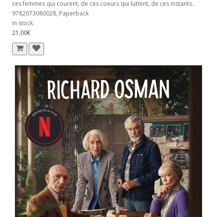
ces femmes qui courent, de ces coeurs qui luttent, de ces instants..
9782073080028, Paperback
In stock.
21,00€