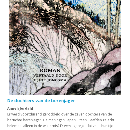
De dochters van de berenjager
Anneli Jordahl
Er werd voortdurend geroddeld over de zeven dochters van de
beruchte berenjager. De meningen liepen uiteen. Leefden ze echt
helemaal alleen in de wildernis? Er werd gezegd dat ze al hun tijd