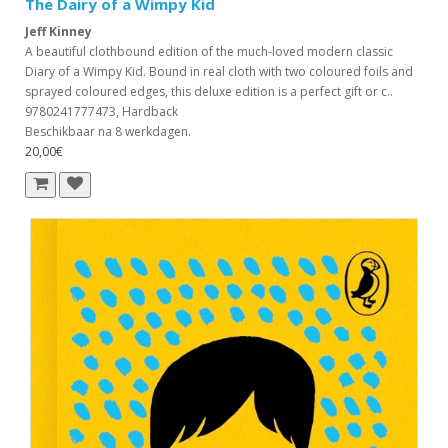
The Dairy of a Wimpy Kid
Jeff Kinney
A beautiful clothbound edition of the much-loved modern classic
Diary of a Wimpy Kid. Bound in real cloth with two coloured foils and
sprayed coloured edges, this deluxe edition is a perfect gift or c..
9780241777473, Hardback
Beschikbaar na 8 werkdagen.
20,00€