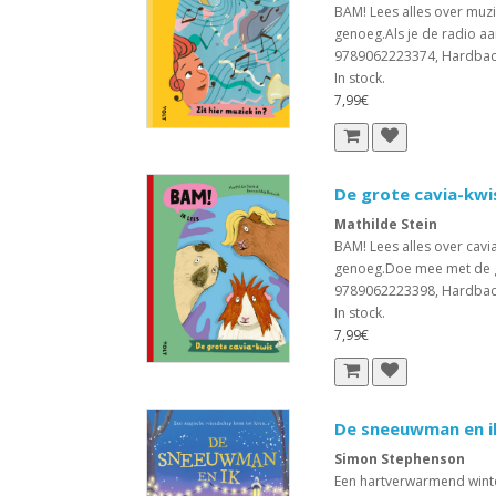
BAM! Lees alles over muzie
genoeg.Als je de radio aan
9789062223374, Hardba
In stock.
7,99€
De grote cavia-kwi
Mathilde Stein
BAM! Lees alles over cavia
genoeg.Doe mee met de gr
9789062223398, Hardba
In stock.
7,99€
De sneeuwman en i
Simon Stephenson
Een hartverwarmend winte