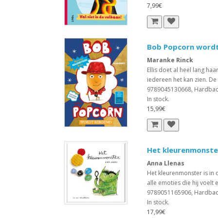
7,99€
Bob Popcorn word
Maranke Rinck
Ellis doet al heel lang h
iedereen het kan zien. De
9789045130668, Hardba
In stock.
15,99€
Het kleurenmonste
Anna Llenas
Het kleurenmonster is in d
alle emoties die hij voelt e
9789051165906, Hardba
In stock.
17,99€