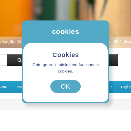
cookies
erlanglijst (0)
Winkelwagen
Afrekenen
Mijn Account
Cadea
Cookies
0 product(en) - 0,00€
Grim gebruikt uitsluitend functionele
cookies.
OK
ictie
Poëzie
Kinderboeken
Koken
Graphic Novels
Engli