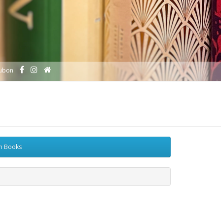
ubon
sh Books