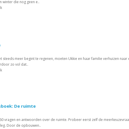
en winter die nog geen e..
ck
e
et steeds meer begint te regenen, moeten Ukkie en haar familie verhuizen naar
rdoor zo vol dat..
ck
sboek: De ruimte
60 vragen en antwoorden over de ruimte. Probeer eerst zelf de meerkeuzevraa
tleg. Door de opbouwen..