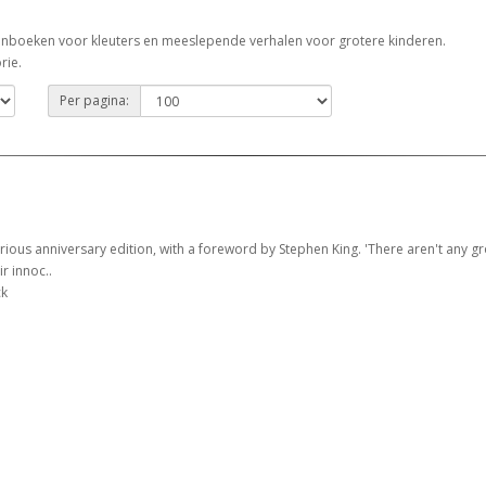
tenboeken voor kleuters en meeslepende verhalen voor grotere kinderen.
rie.
Per pagina:
xurious anniversary edition, with a foreword by Stephen King. 'There aren't any
ir innoc..
ck