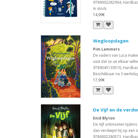
9789002282904, Hardba
In stock.
14,99€
Wegloopdagen
Pim Lammers
De vaders van Luca maken 
vast dat ze uit elkaar wille
9789045130576, Hardba
Beschikbaar na 3 werkda
17,99€
De Vijf en de verd
Enid Blyton
De Vijf ontmoeten tijdens
dan verdwijnt hij op een 
9789002280573, Hardba