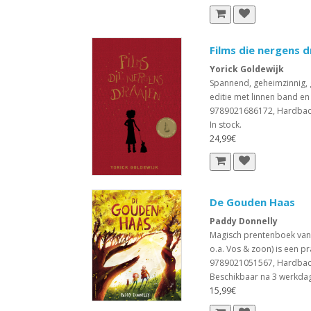
Films die nergens d
Yorick Goldewijk
Spannend, geheimzinnig, g
editie met linnen band en
9789021686172, Hardba
In stock.
24,99€
De Gouden Haas
Paddy Donnelly
Magisch prentenboek van
o.a. Vos & zoon) is een pr
9789021051567, Hardba
Beschikbaar na 3 werkda
15,99€