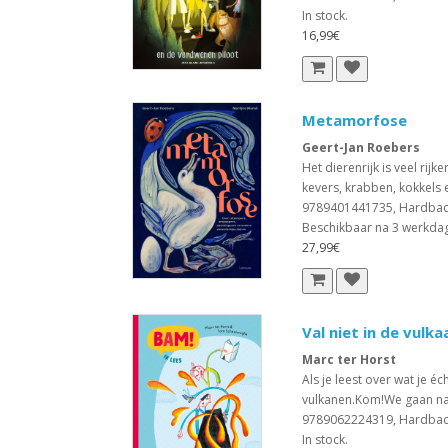
In stock.
16,99€
Metamorfose
Geert-Jan Roebers
Het dierenrijk is veel rij
kevers, krabben, kokkels e
9789401441735, Hardba
Beschikbaar na 3 werkda
27,99€
Val niet in de vulka
Marc ter Horst
Als je leest over wat je é
vulkanen.Kom!We gaan naa
9789062224319, Hardba
In stock.