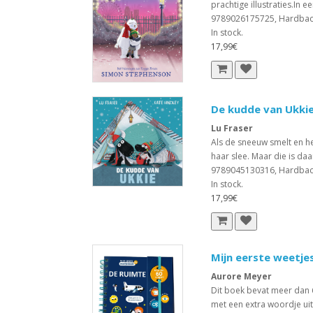
prachtige illustraties.In e
9789026175725, Hardba
In stock.
17,99€
De kudde van Ukki
Lu Fraser
Als de sneeuw smelt en h
haar slee. Maar die is daa
9789045130316, Hardba
In stock.
17,99€
Mijn eerste weetje
Aurore Meyer
Dit boek bevat meer dan 
met een extra woordje ui