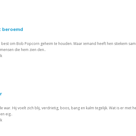
t beroemd
aar best om Bob Popcorn geheim te houden. Maar iemand heeft hen stiekem samen
 mensen die hem zien den..
ck
r
e war. Hij voelt zich blij, verdrietig, boos, bang en kalm tegelijk. Wat is er me
en eig..
ck