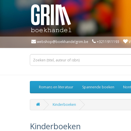
webshop@boekhandelgrim.be
+3211911193
V
Romans en literatuur
Spannende boeken
Nonf
Kinderboeken
Kinderboeken