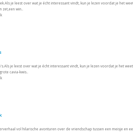
k.Als je leest over wat je écht interessant vindt, kun je lezen voordat je het w
 zet,een win..
ck
s
's.Als je leest over wat je écht interessant vindt, kun je lezen voordat je het w
ote cavia-kwis..
ck
k
rverhaal vol hilarische avonturen over de vriendschap tussen een meisje en e