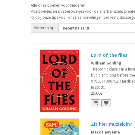
Alle onze boeken voor kinderen.
Voelboekjes en knisperboekjes voor de allerkleinsten, pren
Kijk bij onze tips voor onze aanbevelingen per leeftijdscatego
Sorteren op:
Lord of the flies
William Golding
The iconic classic in a lu
but it isn't long before the
9780571390762, Hardba
In stock.
25,00€
Zit hier muziek in?
Mark Haayema