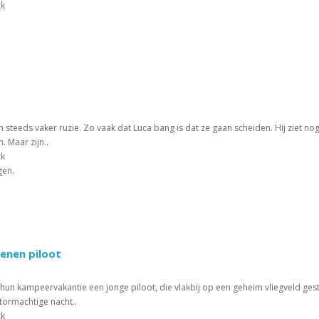
ck
steeds vaker ruzie. Zo vaak dat Luca bang is dat ze gaan scheiden. Hij ziet n
n. Maar zijn..
ck
gen.
wenen piloot
 hun kampeervakantie een jonge piloot, die vlakbij op een geheim vliegveld ges
stormachtige nacht..
ck