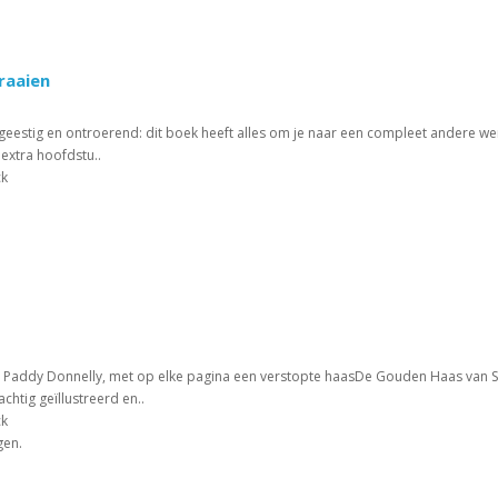
raaien
eestig en ontroerend: dit boek heeft alles om je naar een compleet andere wer
 extra hoofdstu..
ck
 Paddy Donnelly, met op elke pagina een verstopte haasDe Gouden Haas van 
achtig geïllustreerd en..
ck
gen.