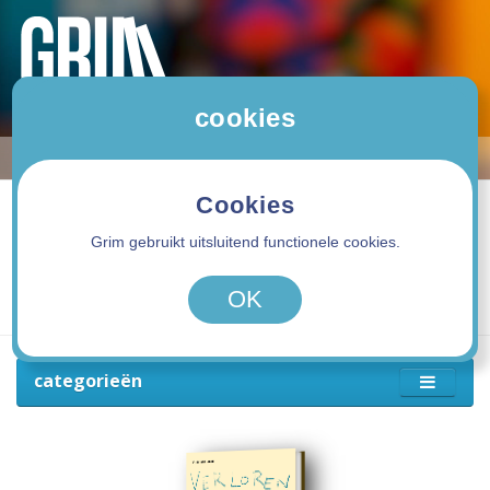
cookies
Cookies
Grim gebruikt uitsluitend functionele cookies.
0 product(en) - 0,00€
OK
categorieën