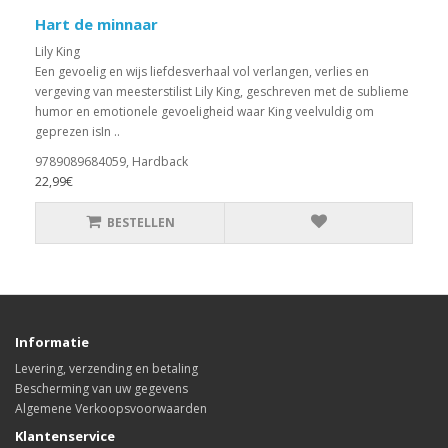
Hart de minnaar
Lily King
Een gevoelig en wijs liefdesverhaal vol verlangen, verlies en
vergeving van meesterstilist Lily King, geschreven met de sublieme
humor en emotionele gevoeligheid waar King veelvuldig om
geprezen isIn ..
9789089684059, Hardback
22,99€
BESTELLEN
Informatie
Levering, verzending en betaling
Bescherming van uw gegevens
Algemene Verkoopsvoorwaarden
Klantenservice