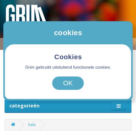
cookies
Cookies
Grim gebruikt uitsluitend functionele cookies.
0 product(en) - 0,00€
OK
categorieën
Kala