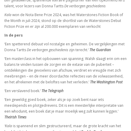
Een gelauwerde, spannende literaire pageturner van een opkomend Iers
talent, voor lezers van Donna Tartts
De verborgen geschiedenis
Kala
won de Nota Bene Prize 2024, was het Waterstones Fiction Book of
the Month in juli 2024, stond op de shortlist van de Waterstones Debut
Fiction Prize en er zijn al 200.000 exemplaren van verkocht
In de pers
‘Een spetterend debuut vol nostalgie en geheimen. De vergelijkingen met
Donna Tartts
De verborgen geschiedenis
zijn terecht.’
The Guardian
‘Een masterclass in het opbouwen van spanning. Walsh slaagt erin om een
balans te vinden tussen de zorgen en de extase van de puberteit –
ontdekkingen die gevoelens van afschuw, verdriet en vreugde met zich
meebrengen – en de meer doordachte reflecties van de volwassenheid,
en het afrekenen met de beloftes van het verleden.’
The Washington Post
‘Een verslavend boek.’
The Telegraph
‘Een geweldig goed boek, zeker als je op zoek bent naar iets
meeslepends en plotgedrevens. Dit is een meesterlijke interpretatie van
een whodunit
,
een boek dat je maar moeilijk weg zult kunnen leggen.’
The
Irish Times
‘Kala
is spannend en slim gestructureerd, maar de grote kracht van het