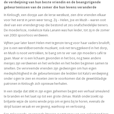
de verdwijning van hun beste vriendin en de beangstigende
gebeurtenissen van de zomer die hun levens veranderde
In Kinlough, een dorpje aan de Ierse westkust, zien drie vrienden elkaar
voor het eerst in jaren weer terug. Zij – Helen, Joe en Mush – waren ooit
deel van een vriendengroep die bestond uit zes onafscheidelijke tieners.
De moederloze, roekeloze Kala Lanann was hun leider, tot zij in de zomer
van 2003 spoorloos verdween.
Vijftien jaar later keert Helen met tegenzin terug voor haar vaders bruiloft,
Joe is een wereldberoemde muzikant, ook net teruggekeerd in het dorp,
en Mush is nooit vertrokken, te bang om te ver van zijn moeders café te
gaan. Maar er is een lichaam gevonden in het bos, nog twee andere
meisjes zijn verdwenen en het verleden en het heden beginnen samen te
smelten. De vervreemde vrienden zijn gedwongen om hun eigen
medeplichtigheid in de gebeurtenissen die leidden tot Kala’s verdwijning
onder ogen te zien en moeten zien te voorkomen dat de gewelddadige
patronen in Kinlough zich opnieuw herhalen.
In een stadje dat stikt in zijn eigen geheimen begint een verhaal smeulend
te branden en het laait op tot een grote climax. Walsh onderzoekt op
briljante wijze de soms wrede prijs om ergens bij te horen, evenals de
strijd tussen wraak en vergeving, wanhoop en verlossing.