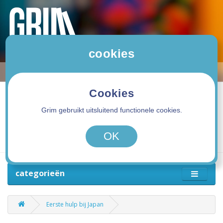
cookies
Cookies
Grim gebruikt uitsluitend functionele cookies.
0 product(en) - 0,00€
OK
categorieën
Eerste hulp bij Japan