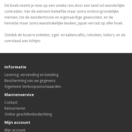
Dit boek neemt je mee op een unieke reis door een land vol wonderlijke
contrasten. Van de extreem beleefde maar soms ondoorgrondelijke
mensen, tot de wondermooie en eigenaardige gewoonten, en de
hemelse maar soms wansmakelijke keuken, Japan verrast op elke hoek.
Ontdek de bizarre toiletten, egel- en kattencafés, robotten, lolita's, en de
overdaad aan lichtjes
Informatie
Levering, verzending en betaling
Bescherming van uw gegevens
Algemene Verkoopsvoorwaarden
Klantenservice
Contact
Retourneren
Online geschillenbeslechting
Mijn account
Mijn account