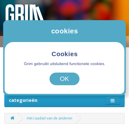
cookies
Cookies
Grim gebruikt uitsluitend functionele cookies.
0 product(en) - 0,00€
OK
categorieën
Het raadsel van de anderen