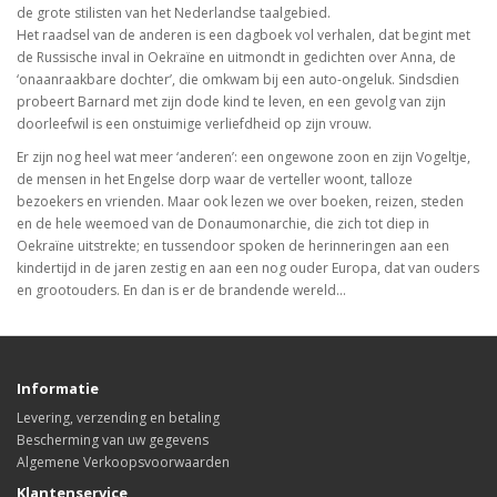
de grote stilisten van het Nederlandse taalgebied.
Het raadsel van de anderen is een dagboek vol verhalen, dat begint met
de Russische inval in Oekraïne en uitmondt in gedichten over Anna, de
‘onaanraakbare dochter’, die omkwam bij een auto-ongeluk. Sindsdien
probeert Barnard met zijn dode kind te leven, en een gevolg van zijn
doorleefwil is een onstuimige verliefdheid op zijn vrouw.
Er zijn nog heel wat meer ‘anderen’: een ongewone zoon en zijn Vogeltje,
de mensen in het Engelse dorp waar de verteller woont, talloze
bezoekers en vrienden. Maar ook lezen we over boeken, reizen, steden
en de hele weemoed van de Donaumonarchie, die zich tot diep in
Oekraïne uitstrekte; en tussendoor spoken de herinneringen aan een
kindertijd in de jaren zestig en aan een nog ouder Europa, dat van ouders
en grootouders. En dan is er de brandende wereld…
Informatie
Levering, verzending en betaling
Bescherming van uw gegevens
Algemene Verkoopsvoorwaarden
Klantenservice