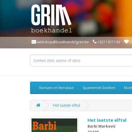
webshop@boekhandelgrim.be
+3211911193
V
Romans en literatuur
Spannende boeken
Nonf
Het laatste elftal
Het laatste elftal
Barbi Marković