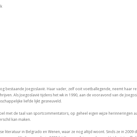
ck
nog bestaande Joegoslavië. Haar vader, zelf ooit voetballegende, neemt haar re
schrijven. Als Joegoslavië tijdens het wk in 1990, aan de vooravond van de Joeg
schappelijke liefde lijkt gesneuveld.
os spel met de taal van sportcommentators, op geheel eigen wijze herinneringen 
erschil kan maken.
tse literatuur in Belgrado en Wenen, waar ze nog altijd woont. Sinds ze in 2009