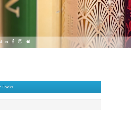
ubon
sh Books