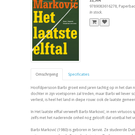
22,50€
9789083616278, Paperba
In stock.
Omschrijving
Specificaties
Hoofdpersoon Barbi groeit eind jaren tachtig op in het dan 
dochter in zijn voetsporen zal treden, maar Barbi wil liever 
verliest, is heel het land in diepe rouw: ook de laatste gemeen
In Het laatste elftal verweeft Barbi Marković, in een virtuo
zelfs met het naderende onheil nog gelooft dat voetbal het v
Barbi Marković (1980) is geboren in Servië. Ze studeerde Dui