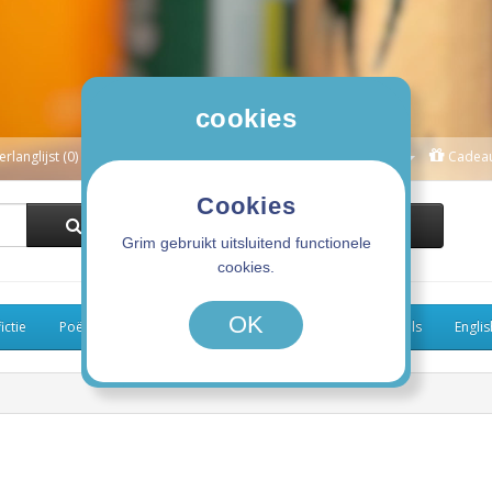
cookies
erlanglijst (0)
Winkelwagen
Afrekenen
Mijn Account
Cadea
Cookies
0 product(en) - 0,00€
Grim gebruikt uitsluitend functionele
cookies.
OK
ictie
Poëzie
Kinderboeken
Koken
Graphic Novels
Engli