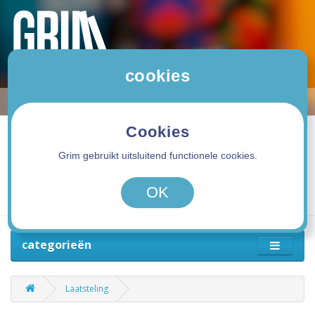
cookies
Cookies
Grim gebruikt uitsluitend functionele cookies.
0 product(en) - 0,00€
OK
categorieën
Laatsteling