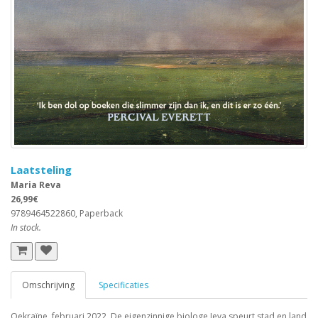
Laatsteling
Maria Reva
26,99€
9789464522860, Paperback
In stock.
Omschrijving
Specificaties
Oekraïne, februari 2022. De eigenzinnige biologe Jeva speurt stad en land