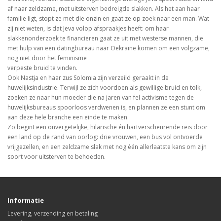
af naar zeldzame, met uitsterven bedreigde slakken. Als het aan haar
familie ligt, stopt ze met die onzin en gaat ze op zoek naar een man. Wat
zij niet weten, is dat Jeva volop afspraakjes heeft: om haar
slakkenonderzoek te financieren gaat ze uit met westerse mannen, die
met hulp van een datingbureau naar Oekraïne komen om een volgzame,
nog niet door het feminisme
verpeste bruid te vinden.
Ook Nastja en haar zus Solomia zijn verzeild geraakt in de
huwelijksindustrie. Terwijl ze zich voordoen als gewillige bruid en tolk,
zoeken ze naar hun moeder die na jaren van fel activisme tegen de
huwelijksbureaus spoorloos verdwenen is, en plannen ze een stunt om
aan deze hele branche een einde te maken.
Zo begint een onvergetelijke, hilarische én hartverscheurende reis door
een land op de rand van oorlog: drie vrouwen, een bus vol ontvoerde
vrijgezellen, en een zeldzame slak met nog één allerlaatste kans om zijn
soort voor uitsterven te behoeden.
Informatie
Levering, verzending en betaling