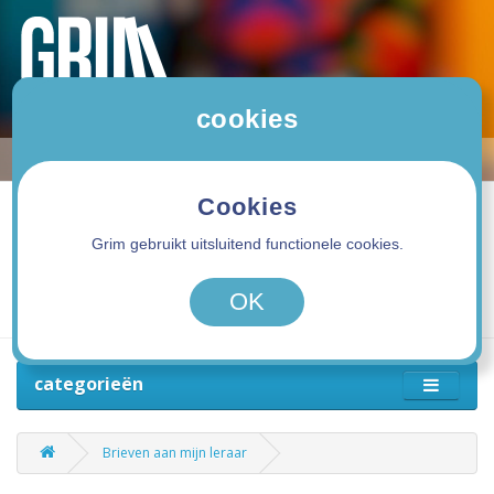
cookies
Cookies
Grim gebruikt uitsluitend functionele cookies.
0 product(en) - 0,00€
OK
categorieën
Brieven aan mijn leraar