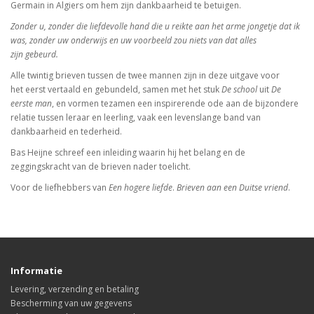
Germain in Algiers om hem zijn dankbaarheid te betuigen.
Zonder u, zonder die liefdevolle hand die u reikte aan het arme jongetje dat ik
was, zonder uw onderwijs en uw voorbeeld zou niets van dat alles
zijn gebeurd.
Alle twintig brieven tussen de twee mannen zijn in deze uitgave voor
het eerst vertaald en gebundeld, samen met het stuk
De school
uit
De
eerste man
, en vormen tezamen een inspirerende ode aan de bijzondere
relatie tussen leraar en leerling, vaak een levenslange band van
dankbaarheid en tederheid.
Bas Heijne schreef een inleiding waarin hij het belang en de
zeggingskracht van de brieven nader toelicht.
Voor de liefhebbers van
Een hogere liefde
.
Brieven aan een Duitse vriend
.
Informatie
Levering, verzending en betaling
Bescherming van uw gegevens