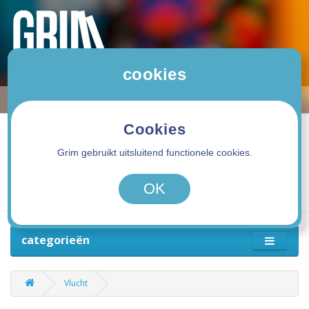
cookies
Cookies
Grim gebruikt uitsluitend functionele cookies.
0 product(en) - 0,00€
OK
categorieën
Vlucht