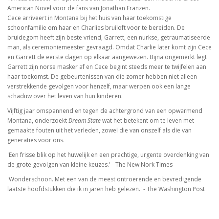
American Novel voor de fans van Jonathan Franzen.
Cece arriveert in Montana bij het huis van haar toekomstige
schoonfamilie om haar en Charlies bruiloft voor te bereiden. De
bruidegom heeft zijn beste vriend, Garrett, een nurkse, getraumatiseerde
man, als ceremoniemeester gevraagd. Omdat Charlie later komt zijn Cece
en Garrett de eerste dagen op elkaar aangewezen. Bijna ongemerkt legt
Garrett zijn norse masker af en Cece begint steeds meer te twijfelen aan
haar toekomst. De gebeurtenissen van die zomer hebben niet alleen
verstrekkende gevolgen voor henzelf, maar werpen ook een lange
schaduw over het leven van hun kinderen.
Vijftig jaar omspannend en tegen de achtergrond van een opwarmend
Montana, onderzoekt
Dream State
wat het betekent om te leven met
gemaakte fouten uit het verleden, zowel die van onszelf als die van
generaties voor ons.
'Een frisse blik op het huwelijk en een prachtige, urgente overdenking van
de grote gevolgen van kleine keuzes.' - The New Nork Times
'Wonderschoon. Met een van de meest ontroerende en bevredigende
laatste hoofdstukken die ik in jaren heb gelezen.' - The Washington Post