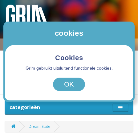
cookies
Cookies
Grim gebruikt uitsluitend functionele cookies.
0 product(en) - 0,00€
OK
categorieën
Dream State