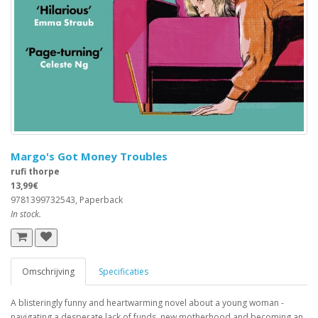
Margo's Got Money Troubles
rufi thorpe
13,99€
9781399732543, Paperback
In stock.
Omschrijving
Specificaties
A blisteringly funny and heartwarming novel about a young woman -
navigating a desperate lack of funds, new motherhood and becoming an