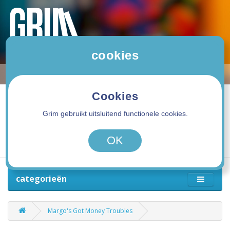
cookies
Cookies
Grim gebruikt uitsluitend functionele cookies.
0 product(en) - 0,00€
OK
categorieën
Margo's Got Money Troubles