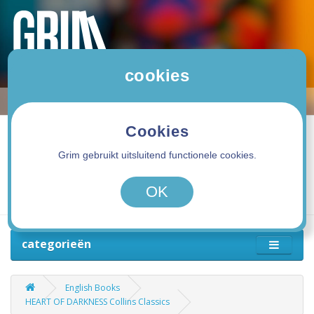
cookies
Cookies
Grim gebruikt uitsluitend functionele cookies.
0 product(en) - 0,00€
OK
categorieën
English Books
HEART OF DARKNESS Collins Classics