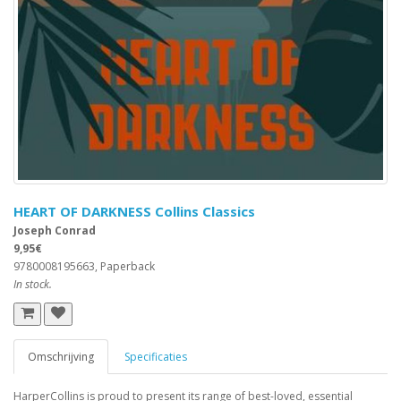
HEART OF DARKNESS Collins Classics
Joseph Conrad
9,95€
9780008195663, Paperback
In stock.
Omschrijving
Specificaties
HarperCollins is proud to present its range of best-loved, essential