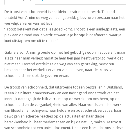
De troost van schoonheid is een klein literair meesterwerk. Tastend
ontdekt Von Arnim de weg van een gebrekkig, bevroren bestaan naar het
werkelijk ervaren van het leven.
‘Troost betekent niet dat alles goed komt. Troost is een aanlegplaats, een
plek aan de rand van je verdriet waar je je bootje kunt afmeren, waar je
kunt uitstappen om uit te rusten.’
Gabriele von Arnim groeide op met het gebod ‘gewoon niet voelen’, maar
als ze haar man verliest nadat ze hem tien jaar heeft verzorgd, werkt dat
niet meer. Tastend ontdekt ze de weg van een gebrekkig, bevroren
bestaan naar het werkelijk ervaren van het leven, naar de troost van
schoonheid – en ook de gevaren ervan.
De troost van schoonheid, dat uitgroeide tot een bestseller in Duitsland,
is een klein literair meesterwerk en een indringend onderzoek van het
innerlijk dat tegelijk de blik verruimt op de wereld om ons heen, op de
schoonheid en de vergankelijkheid van alles. Haar vondsten in het werk
van filosofen en schrijvers, haar heldere en poëtische observaties, haar
bewogen en scherpe reacties op de actualiteit en haar diepe
betrokkenheid bij haar medemensen en bij de natuur, maken De troost
van schoonheid tot een uniek document. Het is een boek dat ons in deze