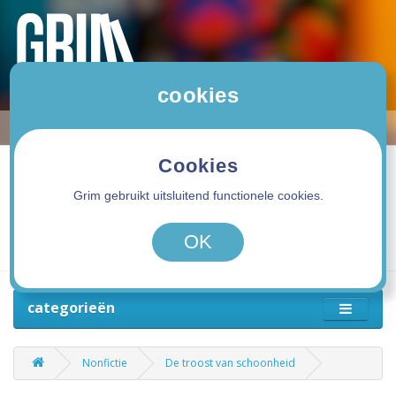
cookies
Cookies
Grim gebruikt uitsluitend functionele cookies.
0 product(en) - 0,00€
OK
categorieën
Nonfictie
De troost van schoonheid