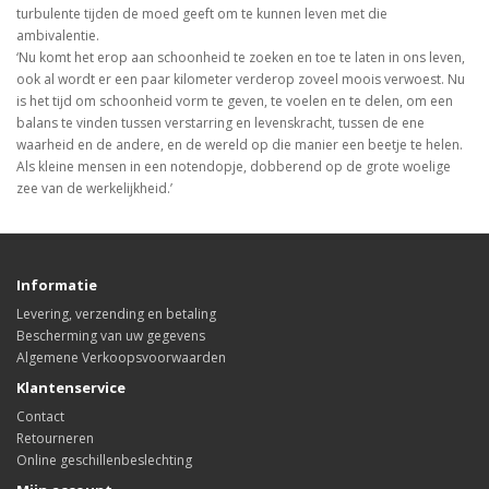
turbulente tijden de moed geeft om te kunnen leven met die
ambivalentie.
‘Nu komt het erop aan schoonheid te zoeken en toe te laten in ons leven,
ook al wordt er een paar kilometer verderop zoveel moois verwoest. Nu
is het tijd om schoonheid vorm te geven, te voelen en te delen, om een
balans te vinden tussen verstarring en levenskracht, tussen de ene
waarheid en de andere, en de wereld op die manier een beetje te helen.
Als kleine mensen in een notendopje, dobberend op de grote woelige
zee van de werkelijkheid.’
Informatie
Levering, verzending en betaling
Bescherming van uw gegevens
Algemene Verkoopsvoorwaarden
Klantenservice
Contact
Retourneren
Online geschillenbeslechting