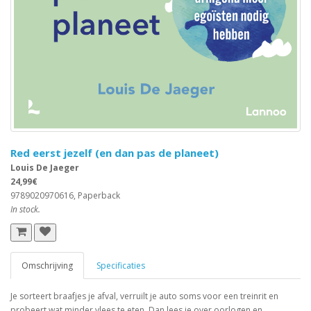
Red eerst jezelf (en dan pas de planeet)
Louis De Jaeger
24,99€
9789020970616, Paperback
In stock.
Omschrijving
Specificaties
Je sorteert braafjes je afval, verruilt je auto soms voor een treinrit en
probeert wat minder vlees te eten. Dan lees je over oorlogen en