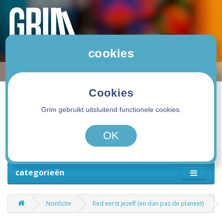
cookies
Cookies
Grim gebruikt uitsluitend functionele cookies.
0 product(en) - 0,00€
OK
categorieën
Nonfictie
Red eerst jezelf (en dan pas de planeet)