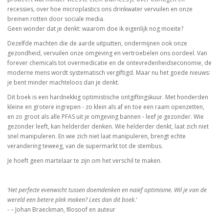
recessies, over hoe microplastics ons drinkwater vervuilen en onze
breinen rotten door sociale media.
Geen wonder dat je denkt: waarom doe ik eigenlĳk nog moeite?
Dezelfde machten die de aarde uitputten, ondermijnen ook onze
gezondheid, vervuilen onze omgeving en vertroebelen ons oordeel. Van
forever chemicals tot overmedicatie en de ontevredenheidseconomie, de
moderne mens wordt systematisch vergiftigd. Maar nu het goede nieuws:
je bent minder machteloos dan je denkt.
Dit boek is een hardnekkig optimistische ontgiftingskuur. Met honderden
kleine en grotere ingrepen - zo klein als af en toe een raam openzetten,
en zo groot als alle PFAS uit je omgeving bannen - leef je gezonder. Wie
gezonder leeft, kan helderder denken. Wie helderder denkt, laat zich niet
snel manipuleren. En wie zich niet laat manipuleren, brengt echte
verandering teweeg, van de supermarkt tot de stembus.
Je hoeft geen martelaar te zijn om het verschil te maken.
‘Het perfecte evenwicht tussen doemdenken en naïef optimisme. Wil je van de
wereld een betere plek maken? Lees dan dit boek.’
- – Johan Braeckman, ﬁlosoof en auteur