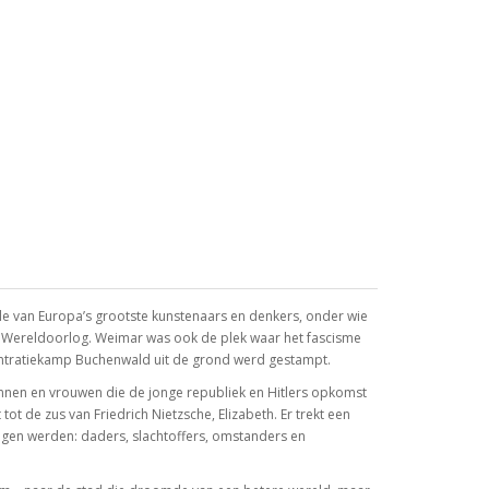
ele van Europa’s grootste kunstenaars en denkers, onder wie
te Wereldoorlog. Weimar was ook de plek waar het fascisme
ntratiekamp Buchenwald uit de grond werd gestampt.
annen en vrouwen die de jonge republiek en Hitlers opkomst
 de zus van Friedrich Nietzsche, Elizabeth. Er trekt een
tuigen werden: daders, slachtoffers, omstanders en