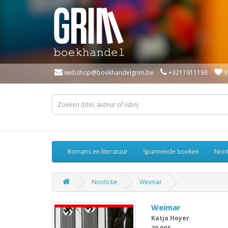
webshop@boekhandelgrim.be
+3211911193
V
Romans en literatuur
Spannende boeken
Nonf
Nonfictie
Weimar
Weimar
Katja Hoyer