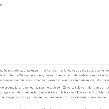
ck
s. Deze oude stad, gelegen in het hart van het land, was de thuisbasis van enk
an de ambitieuze Weimarrepubliek, die werd gevormd in de nasleep van de Eers
menteerden met nieuwe vormen van wonen en waar in een beukenbos het conce
 de vroege jaren van het naziregime tot leven. Ze vertelt de verhalen van de m
ges: van de boekbinder Carl Weirich en de hoteliers Rosa en Arthur Schmidt tot
litici en burgers voorbij – mensen die, meegesleurd door de gebeurtenissen, ge