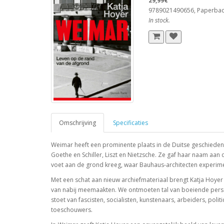
29,99€
9789021490656, Paperba
In stock.
Omschrijving
Specificaties
Weimar heeft een prominente plaats in de Duitse geschiedeni
Goethe en Schiller, Liszt en Nietzsche. Ze gaf haar naam a
voet aan de grond kreeg, waar Bauhaus-architecten experi
Met een schat aan nieuw archiefmateriaal brengt Katja Hoyer
van nabij meemaakten. We ontmoeten tal van boeiende persona
stoet van fascisten, socialisten, kunstenaars, arbeiders, po
toeschouwers.