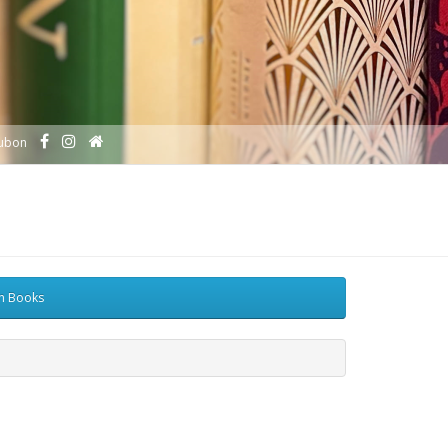
ubon
sh Books