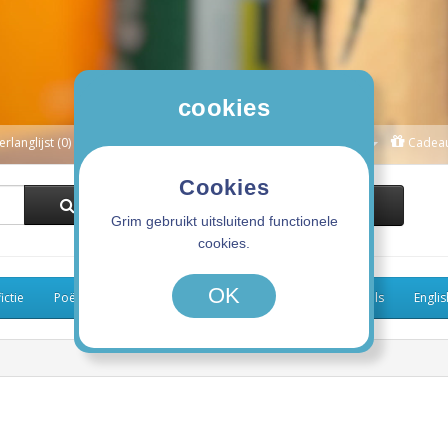
cookies
erlanglijst (0)
Winkelwagen
Afrekenen
Mijn Account
Cadea
Cookies
0 product(en) - 0,00€
Grim gebruikt uitsluitend functionele
cookies.
OK
ictie
Poëzie
Kinderboeken
Koken
Graphic Novels
Engli