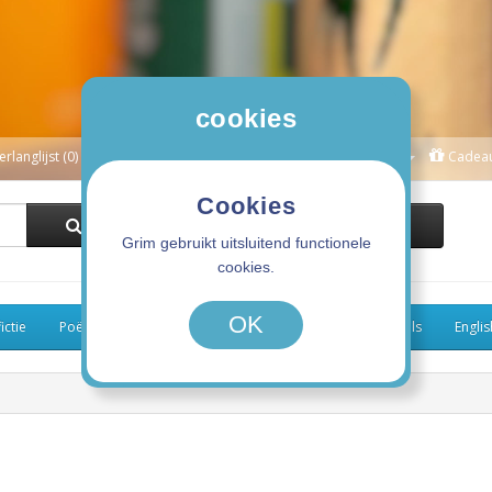
cookies
erlanglijst (0)
Winkelwagen
Afrekenen
Mijn Account
Cadea
Cookies
0 product(en) - 0,00€
Grim gebruikt uitsluitend functionele
cookies.
OK
ictie
Poëzie
Kinderboeken
Koken
Graphic Novels
Engli