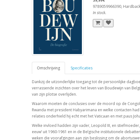
39,99€
9789059966390, Hardbac
In stock.
Omschrijving
Specificaties
Dankzij de uitzonderlijke toegang tot de persoonlijke dagbo
verrassende inzichten over het leven van Boudewijn van Belgi
van zijn plotse overlijden.
Waarom moeten de conclusies over de moord op de Congoles
Rwanda met president Habyarimana en welke contacten had hij
relaties onderhield hij echt met het Vaticaan en met paus Joh
Welke invloed hadden zijn vader, Leopold III, en stiefmoeder
eeuw’ uit 1960-1961 en in de Belgische institutionele debatte
weken die voorafgingen aan zijn beslissing om de abortuswet