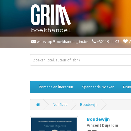
webshop@boekhandelgrim.be
+3211911193
V
Romans en literatuur
Spannende boeken
Nonf
Nonfictie
Boudewijn
Boudewijn
Vincent Dujardin