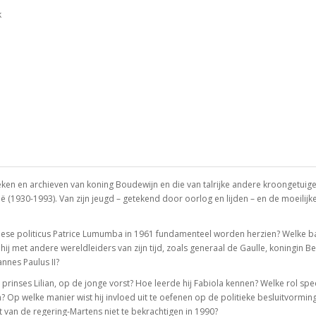
k
eken en archieven van koning Boudewijn en die van talrijke andere kroongetuige
ë (1930-1993). Van zijn jeugd – getekend door oorlog en lijden – en de moeilij
e politicus Patrice Lumumba in 1961 fundamenteel worden herzien? Welke ba
 met andere wereldleiders van zijn tijd, zoals generaal de Gaulle, koningin Be
annes Paulus II?
, prinses Lilian, op de jonge vorst? Hoe leerde hij Fabiola kennen? Welke rol s
n? Op welke manier wist hij invloed uit te oefenen op de politieke besluitvormi
 van de regering-Martens niet te bekrachtigen in 1990?