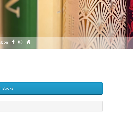
ubon
sh Books