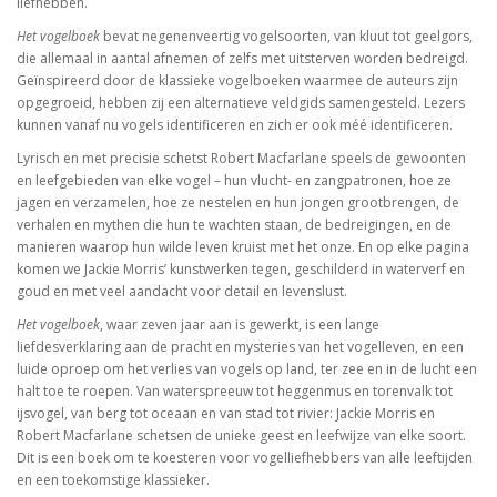
liefhebben.
Het vogelboek
bevat negenenveertig vogelsoorten, van kluut tot geelgors,
die allemaal in aantal afnemen of zelfs met uitsterven worden bedreigd.
Geïnspireerd door de klassieke vogelboeken waarmee de auteurs zijn
opgegroeid, hebben zij een alternatieve veldgids samengesteld. Lezers
kunnen vanaf nu vogels identificeren en zich er ook méé identificeren.
Lyrisch en met precisie schetst Robert Macfarlane speels de gewoonten
en leefgebieden van elke vogel – hun vlucht- en zangpatronen, hoe ze
jagen en verzamelen, hoe ze nestelen en hun jongen grootbrengen, de
verhalen en mythen die hun te wachten staan, de bedreigingen, en de
manieren waarop hun wilde leven kruist met het onze. En op elke pagina
komen we Jackie Morris’ kunstwerken tegen, geschilderd in waterverf en
goud en met veel aandacht voor detail en levenslust.
Het vogelboek
, waar zeven jaar aan is gewerkt, is een lange
liefdesverklaring aan de pracht en mysteries van het vogelleven, en een
luide oproep om het verlies van vogels op land, ter zee en in de lucht een
halt toe te roepen. Van waterspreeuw tot heggenmus en torenvalk tot
ijsvogel, van berg tot oceaan en van stad tot rivier: Jackie Morris en
Robert Macfarlane schetsen de unieke geest en leefwijze van elke soort.
Dit is een boek om te koesteren voor vogelliefhebbers van alle leeftijden
en een toekomstige klassieker.