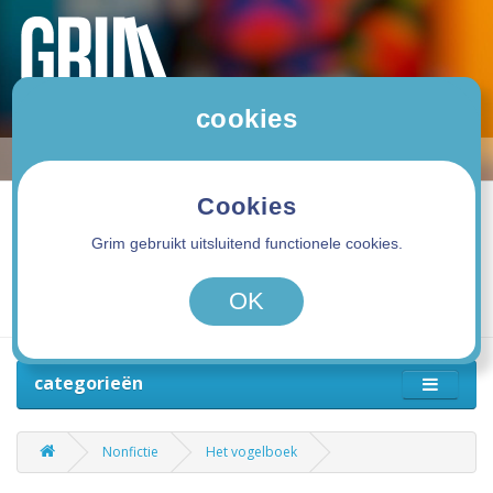
cookies
Cookies
Grim gebruikt uitsluitend functionele cookies.
0 product(en) - 0,00€
OK
categorieën
Nonfictie
Het vogelboek