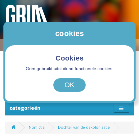
cookies
Cookies
Grim gebruikt uitsluitend functionele cookies.
0 product(en) - 0,00€
OK
categorieën
Nonfictie
Dochter van de dekolonisatie