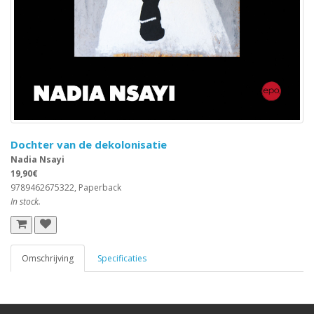
Dochter van de dekolonisatie
Nadia Nsayi
19,90€
9789462675322, Paperback
In stock.
Omschrijving
Specificaties