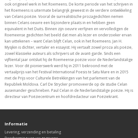
ook origineel werk in het Roemeens. De korte periode van het schrijven in
het Roemeens is uitermate belangrijk geweest in de verdere ontwikkeling
van Celans poëzie. Vooral de surrealistische prozagedichten nemen
binnen Celans oeuvre een bijzondere plaats in en hebben geen
equivalent in het Duits. Binnen zijn oeuvre verfijnen en vervolledigen de
Roemeense gedichten het beeld dat men als lezer en onderzoeker ervan
kan uittekenen – want Celan blijft Celan, ook in het Roemeens. Jan H.
Mysjkin is dichter, vertaler en essayist. Hij vertaalt zowel proza als poëzie,
zowel klassieke auteurs als schrijvers uit de avant-garde. Sinds een
vijftiental jaar ontsluit hij de Roemeense poëzie voor de Nederlandstalige
lezer. Voor dit pionierswerk werd hij in 2011 bekroond met de
vertaalprijs van het Festival International Poesis te Satu Mare en in 2015
met de Prijs voor Culturele Betrekkingen van het parlement van de
Republiek Moldova. Carl De Strycker promoveerde op de studie Celan
auseinander-geschrieben. Paul Celan in de Nederlandstalige poëzie. Hij is
directeur van Poëziecentrum en hoofdredacteur van Poëziekrant.
Informatie
Levering, verzending en betaling