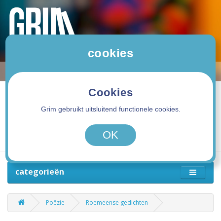
cookies
Cookies
Grim gebruikt uitsluitend functionele cookies.
0 product(en) - 0,00€
OK
categorieën
Poëzie
Roemeense gedichten