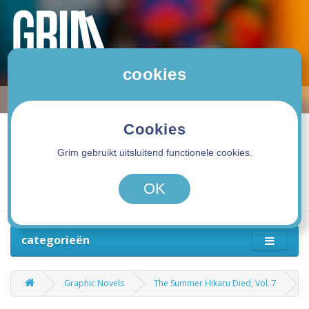
cookies
Cookies
Grim gebruikt uitsluitend functionele cookies.
0 product(en) - 0,00€
OK
categorieën
Graphic Novels
The Summer Hikaru Died, Vol. 7