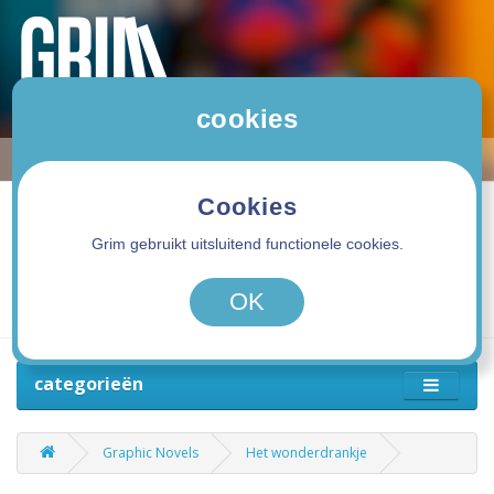
cookies
Cookies
Grim gebruikt uitsluitend functionele cookies.
0 product(en) - 0,00€
OK
categorieën
Graphic Novels
Het wonderdrankje