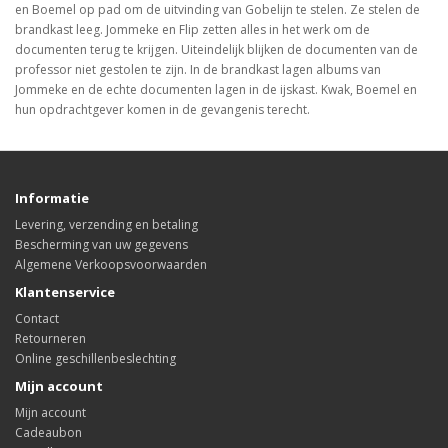
en Boemel op pad om de uitvinding van Gobelijn te stelen. Ze stelen de
brandkast leeg. Jommeke en Flip zetten alles in het werk om de
documenten terug te krijgen. Uiteindelijk blijken de documenten van de
professor niet gestolen te zijn. In de brandkast lagen albums van
Jommeke en de echte documenten lagen in de ijskast. Kwak, Boemel en
hun opdrachtgever komen in de gevangenis terecht.
Informatie
Levering, verzending en betaling
Bescherming van uw gegevens
Algemene Verkoopsvoorwaarden
Klantenservice
Contact
Retourneren
Online geschillenbeslechting
Mijn account
Mijn account
Cadeaubon