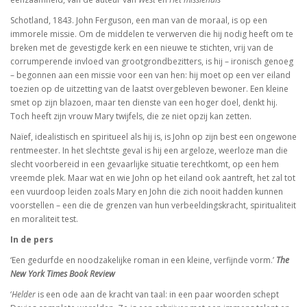
Schotland, 1843. John Ferguson, een man van de moraal, is op een
immorele missie. Om de middelen te verwerven die hij nodig heeft om te
breken met de gevestigde kerk en een nieuwe te stichten, vrij van de
corrumperende invloed van grootgrond­bezitters, is hij – ironisch genoeg
– begonnen aan een missie voor een van hen: hij moet op een ver eiland
toezien op de uitzetting van de laatst overgebleven bewoner. Een kleine
smet op zijn blazoen, maar ten dienste van een hoger doel, denkt hij.
Toch heeft zijn vrouw Mary twijfels, die ze niet opzij kan zetten.
Naïef, idealistisch en spiritueel als hij is, is John op zijn best een ongewone
rentmeester. In het slechtste geval is hij een argeloze, weerloze man die
slecht voorbereid in een gevaarlijke situatie terechtkomt, op een hem
vreemde plek. Maar wat en wie John op het eiland ook aantreft, het zal tot
een vuurdoop leiden zoals Mary en John die zich nooit hadden kunnen
voorstellen – een die de grenzen van hun verbeeldingskracht, spiritualiteit
en moraliteit test.
In de pers
‘Een gedurfde en noodzakelijke roman in een kleine, verfijnde vorm.’
The
New York Times Book Review
‘
Helder
is een ode aan de kracht van taal: in een paar woorden schept