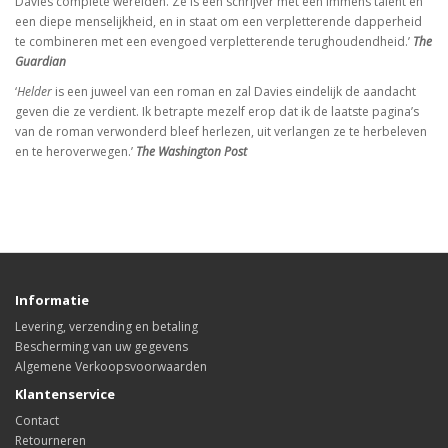
Davies complete werelden. Ze is een schrijver met een immens talent en
een diepe menselijkheid, en in staat om een verpletterende dapperheid
te combineren met een evengoed verpletterende terughoudendheid.’
The
Guardian
‘
Helder
is een juweel van een roman en zal Davies eindelijk de aandacht
geven die ze verdient. Ik betrapte mezelf erop dat ik de laatste pagina’s
van de roman verwonderd bleef herlezen, uit verlangen ze te herbeleven
en te heroverwegen.’
The Washington Post
Informatie
Levering, verzending en betaling
Bescherming van uw gegevens
Algemene Verkoopsvoorwaarden
Klantenservice
Contact
Retourneren