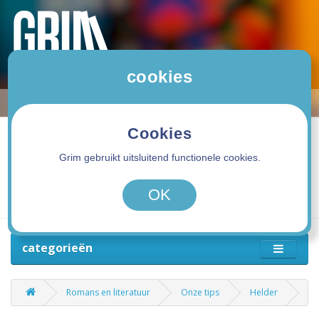
cookies
Cookies
Grim gebruikt uitsluitend functionele cookies.
0 product(en) - 0,00€
OK
categorieën
Romans en literatuur
Onze tips
Helder