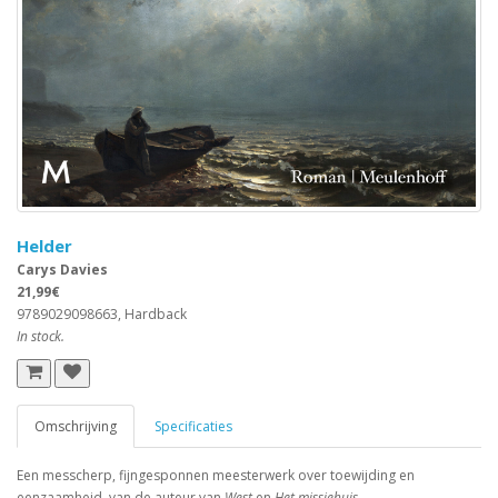
Helder
Carys Davies
21,99€
9789029098663, Hardback
In stock.
Omschrijving
Specificaties
Een messcherp, fijngesponnen meesterwerk over toewijding en
eenzaamheid, van de auteur van
West
en
Het missiehuis