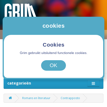
cookies
Cookies
Grim gebruikt uitsluitend functionele cookies.
0 product(en) - 0,00€
OK
categorieën
Romans en literatuur
Contrapposto