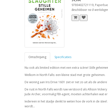
24,99€
9789402721119, Paperba
Beschikbaar na 8 werkdage
Omschrijving
Specificaties
Nu ook als limited edition met een extra scène!
Stille geheime
Welkom in North Falls: een kleine stad met grote geheimen.
De woning aan Iris Drive 1601 ziet er net zo uit als de ander
De rust in North Falls wordt ruw verstoord als Allison Vicke
Jude Archer, voormalig FBI-agent, moeten achterhalen wat er
Iedereen in het stadje denkt te weten hoe de vork in de stee
wordt…