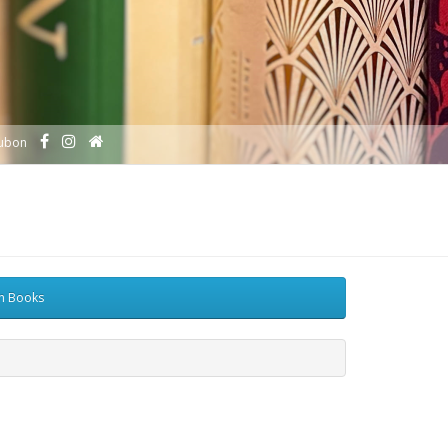
ubon
sh Books