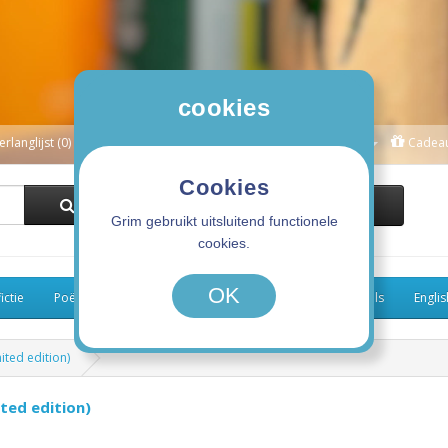
cookies
erlanglijst (0)
Winkelwagen
Afrekenen
Mijn Account
Cadea
Cookies
0 product(en) - 0,00€
Grim gebruikt uitsluitend functionele
cookies.
OK
ictie
Poëzie
Kinderboeken
Koken
Graphic Novels
Engli
mited edition)
ited edition)