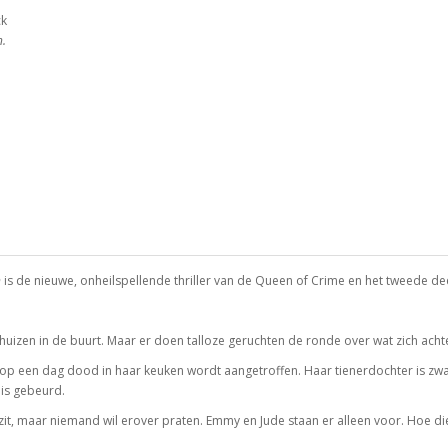
ck
n.
n
is de nieuwe, onheilspellende thriller van de Queen of Crime en het tweede de
e huizen in de buurt. Maar er doen talloze geruchten de ronde over wat zich acht
ry op een dag dood in haar keuken wordt aangetroffen. Haar tienerdochter is zw
 is gebeurd.
l zit, maar niemand wil erover praten. Emmy en Jude staan er alleen voor. Hoe d