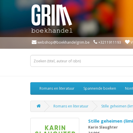
webshop@boekhandelgrim.be
+3211911193
V
Romans en literatuur
Spannende boeken
Nonf
Romans en literatuur
Stille geheimen (li
Stille geheimen (lim
Karin Slaughter