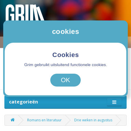
cookies
Cookies
Grim gebruikt uitsluitend functionele cookies.
0 product(en) - 0,00€
OK
categorieën
Romans en literatuur
Drie weken in augustus