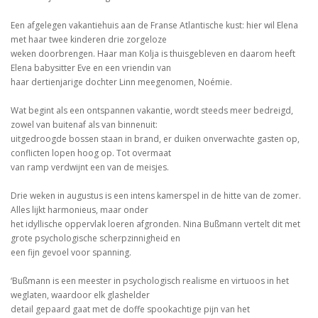
Een afgelegen vakantiehuis aan de Franse Atlantische kust: hier wil Elena
met haar twee kinderen drie zorgeloze
weken doorbrengen. Haar man Kolja is thuisgebleven en daarom heeft
Elena babysitter Eve en een vriendin van
haar dertienjarige dochter Linn meegenomen, Noémie.
Wat begint als een ontspannen vakantie, wordt steeds meer bedreigd,
zowel van buitenaf als van binnenuit:
uitgedroogde bossen staan in brand, er duiken onver­wachte gasten op,
conflicten lopen hoog op. Tot overmaat
van ramp verdwijnt een van de meisjes.
Drie weken in augustus is een intens kamerspel in de hitte van de zomer.
Alles lijkt harmonieus, maar onder
het idyllische oppervlak loeren afgronden. Nina Bußmann vertelt dit met
grote psychologische scherpzinnigheid en
een fijn gevoel voor spanning.
‘Bußmann is een meester in psychologisch realisme en virtuoos in het
weglaten, waardoor elk glashelder
detail gepaard gaat met de doffe spookachtige pijn van het