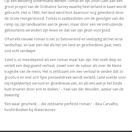
Op een winderig schiereiland werken Tomás en zijn zoon Liam aan een
groot project van de Ordnance Survey waarbij heel Ierland in kaart wordt
gebracht. Het is 1865, het land werd kort daarvoor nog geteisterd door
de Grote Hongersnood. Tomás is vastbesloten om de gevolgen van die
ramp op zijn landkaarten aan te geven, maar door een verontrustende
gebeurtenis verandert zijn leven en dat van zijn gezin voorgoed.
O’Farrells nieuwe roman is net zo betoverend en veelzijdig als het Ierse
landschap, en laat zien dat als het om land en geschiedenis gaat, niets
ooit echt verdwijnt.
‘
Land
is zo meeslepend als een roman maar kan zijn. Het voelt diep en
vertelt een diepgaand verhaal, zowel over de natuur als over de kleine
tragedie van de mens. Het is zeldzaam om een verhaal te vinden dat zo
groots is en met zo’n fijne penseelstreek wordt verteld.
Land
voelde voor
mij tegelijkertijd oeroud en gloednieuw aan, en als iets wat je het beste
kunt ervaren door erin te duiken.’ – Yael van der Wouden, auteur van
De
bewaring
‘Een waar geschenk … die zeldzame perfecte roman.’ – Bea Carvalho,
hoofd Boeken bij Waterstones