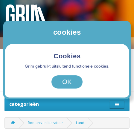
cookies
Cookies
Grim gebruikt uitsluitend functionele cookies.
0 product(en) - 0,00€
OK
categorieën
Romans en literatuur
Land