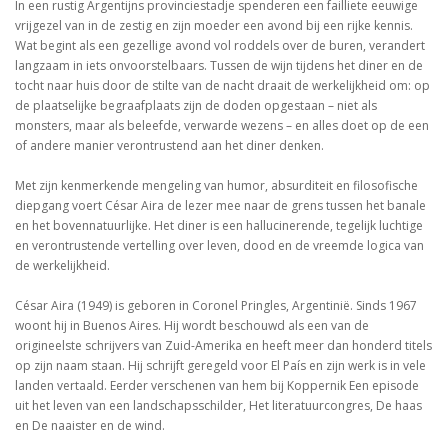
In een rustig Argentijns provinciestadje spenderen een failliete eeuwige
vrijgezel van in de zestig en zijn moeder een avond bij een rijke kennis.
Wat begint als een gezellige avond vol roddels over de buren, verandert
langzaam in iets onvoorstelbaars. Tussen de wijn tijdens het diner en de
tocht naar huis door de stilte van de nacht draait de werkelijkheid om: op
de plaatselijke begraafplaats zijn de doden opgestaan – niet als
monsters, maar als beleefde, verwarde wezens – en alles doet op de een
of andere manier verontrustend aan het diner denken.
Met zijn kenmerkende mengeling van humor, absurditeit en filosofische
diepgang voert César Aira de lezer mee naar de grens tussen het banale
en het bovennatuurlijke. Het diner is een hallucinerende, tegelijk luchtige
en verontrustende vertelling over leven, dood en de vreemde logica van
de werkelijkheid.
César Aira (1949) is geboren in Coronel Pringles, Argentinië. Sinds 1967
woont hij in Buenos Aires. Hij wordt beschouwd als een van de
origineelste schrijvers van Zuid-Amerika en heeft meer dan honderd titels
op zijn naam staan. Hij schrijft geregeld voor El País en zijn werk is in vele
landen vertaald. Eerder verschenen van hem bij Koppernik Een episode
uit het leven van een landschapsschilder, Het literatuurcongres, De haas
en De naaister en de wind.