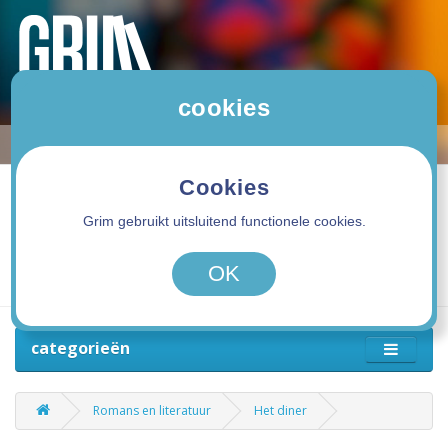
cookies
Cookies
Grim gebruikt uitsluitend functionele cookies.
0 product(en) - 0,00€
OK
categorieën
Romans en literatuur
Het diner