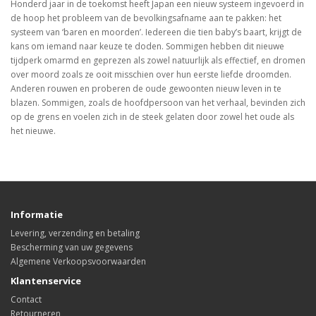
Honderd jaar in de toekomst heeft Japan een nieuw systeem ingevoerd in
de hoop het probleem van de bevolkingsafname aan te pakken: het
systeem van ‘baren en moorden’. Iedereen die tien baby’s baart, krijgt de
kans om iemand naar keuze te doden. Sommigen hebben dit nieuwe
tijdperk omarmd en geprezen als zowel natuurlijk als effectief, en dromen
over moord zoals ze ooit misschien over hun eerste liefde droomden.
Anderen rouwen en proberen de oude gewoonten nieuw leven in te
blazen. Sommigen, zoals de hoofdpersoon van het verhaal, bevinden zich
op de grens en voelen zich in de steek gelaten door zowel het oude als
het nieuwe.
Informatie
Levering, verzending en betaling
Bescherming van uw gegevens
Algemene Verkoopsvoorwaarden
Klantenservice
Contact
Retourneren