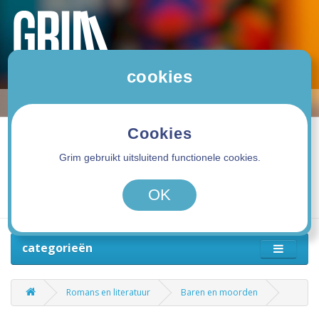
cookies
Cookies
Grim gebruikt uitsluitend functionele cookies.
0 product(en) - 0,00€
OK
categorieën
Romans en literatuur
Baren en moorden