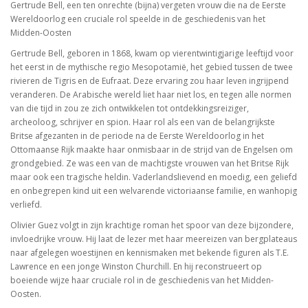
Gertrude Bell, een ten onrechte (bijna) vergeten vrouw die na de Eerste
Wereldoorlog een cruciale rol speelde in de geschiedenis van het
Midden-Oosten
Gertrude Bell, geboren in 1868, kwam op vierentwintigjarige leeftijd voor
het eerst in de mythische regio Mesopotamië, het gebied tussen de twee
rivieren de Tigris en de Eufraat. Deze ervaring zou haar leven ingrijpend
veranderen. De Arabische wereld liet haar niet los, en tegen alle normen
van die tijd in zou ze zich ontwikkelen tot ontdekkingsreiziger,
archeoloog, schrijver en spion. Haar rol als een van de belangrijkste
Britse afgezanten in de periode na de Eerste Wereldoorlog in het
Ottomaanse Rijk maakte haar onmisbaar in de strijd van de Engelsen om
grondgebied. Ze was een van de machtigste vrouwen van het Britse Rijk
maar ook een tragische heldin. Vaderlandslievend en moedig, een geliefd
en onbegrepen kind uit een welvarende victoriaanse familie, en wanhopig
verliefd.
Olivier Guez volgt in zijn krachtige roman het spoor van deze bijzondere,
invloedrijke vrouw. Hij laat de lezer met haar meereizen van bergplateaus
naar afgelegen woestijnen en kennismaken met bekende figuren als T.E.
Lawrence en een jonge Winston Churchill. En hij reconstrueert op
boeiende wijze haar cruciale rol in de geschiedenis van het Midden-
Oosten.