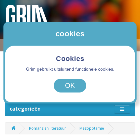
cookies
Cookies
Grim gebruikt uitsluitend functionele cookies.
0 product(en) - 0,00€
OK
categorieën
Romans en literatuur
Mesopotamië