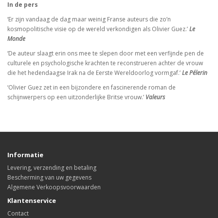
In de pers
‘Er zijn vandaag de dag maar weinig Franse auteurs die zo’n
kosmopolitische visie op de wereld verkondigen als Olivier Guez.’
Le
Monde
‘De auteur slaagt erin ons mee te slepen door met een verfijnde pen de
culturele en psychologische krachten te reconstrueren achter de vrouw
die het hedendaagse Irak na de Eerste Wereldoorlog vormgaf.’
Le Pélerin
‘Olivier Guez zet in een bijzondere en fascinerende roman de
schijnwerpers op een uitzonderlijke Britse vrouw.’
Valeurs
Informatie
Levering, verzending en betaling
Bescherming van uw gegevens
Algemene Verkoopsvoorwaarden
Klantenservice
Contact