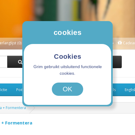
cookies
erlanglijst (0)
Winkelwagen
Afrekenen
Mijn Account
Cadea
Cookies
0 product(en) - 0,00€
Grim gebruikt uitsluitend functionele
cookies.
OK
ictie
Poëzie
Kinderboeken
Koken
Graphic Novels
Engli
a + Formentera
 + Formentera