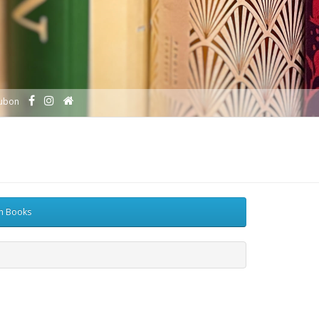
ubon
sh Books