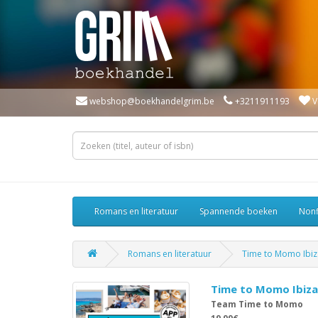
webshop@boekhandelgrim.be
+3211911193
V
Romans en literatuur
Spannende boeken
Nonf
Romans en literatuur
Time to Momo Ibiz
Time to Momo Ibiza
Team Time to Momo