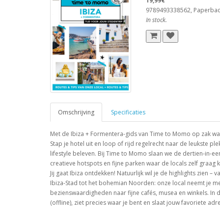
19,99€
9789493338562, Paperba
In stock.
Omschrijving
Specificaties
Met de Ibiza + Formentera-gids van Time to Momo op zak wand
Stap je hotel uit en loop of rijd regelrecht naar de leukste 
lifestyle beleven. Bij Time to Momo slaan we de dertien-in-e
creatieve hotspots en fijne parken waar de locals zelf graag
Jij gaat Ibiza ontdekken! Natuurlijk wil je de highlights zien
Ibiza-Stad tot het bohemian Noorden: onze local neemt je me
bezienswaardigheden naar fijne cafés, musea en winkels. In d
(offline), ziet precies waar je bent en slaat jouw favoriete adre