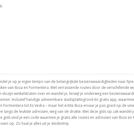
ck
el je op je eigen tempo van de belangrijkste bezienswaardigheden naar fijne ca
plekken van Ibiza en Formentera. Met verrassende routes door de verschillende w
en-dozijn-winkelstraten over en wandel je, terwijl je onderweg een bezienswaard
 komen. Inclusief handige uitneembare stadsplattegrond én gratis app, waarmee 
 – van Formentera tot Es Vedra – maar het échte Ibiza ervaar je pas goed op de un
e langs de leukste adressen, weg van de drukte. Met deze gids op zak wandel j
e gids vind je een code waarmee je gratis alle routes en adressen van Ibiza en
ssen op. Zo haal je alles uit je stedentrip.