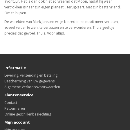
avontuur. Het is dan ook niet zo vreemd dat Moon, nadat hij weer
vertrokken is naar zijn eigen planeet… terugkeert. Met zijn beste vriend.
Om te blijven.
De werelden van Mark Janssen wil je betreden en nooit meer verlaten,
zoveel valt er te zien, te verbazen en te verwonderen. Thuis geeft je
precies dat gevoel. Thuis. Voor altijd.
Informatie
Levering, verzending en betaling
Bescherming van uw gegevens
Algemene Verkoopsvoorwaarden
Klantenservice
Contact
Retourneren
Online geschillenbeslechting
Mijn account
Mijn account