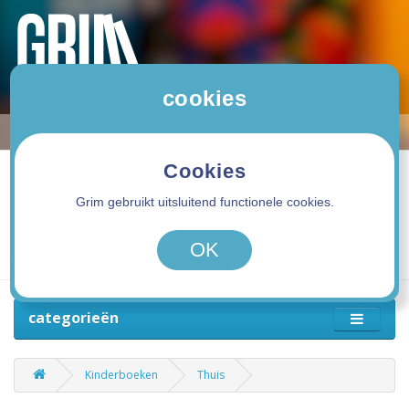
cookies
Cookies
Grim gebruikt uitsluitend functionele cookies.
0 product(en) - 0,00€
OK
categorieën
Kinderboeken
Thuis