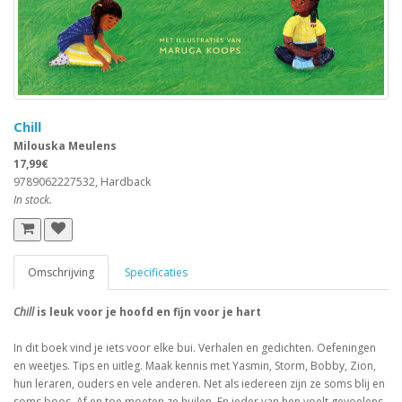
Chill
Milouska Meulens
17,99€
9789062227532, Hardback
In stock.
Omschrijving
Specificaties
Chill
is leuk voor je hoofd en fijn voor je hart
In dit boek vind je iets voor elke bui. Verhalen en gedichten. Oefeningen
en weetjes. Tips en uitleg. Maak kennis met Yasmin, Storm, Bobby, Zion,
hun leraren, ouders en vele anderen. Net als iedereen zijn ze soms blij en
soms boos. Af en toe moeten ze huilen. En ieder van hen voelt gevoelens