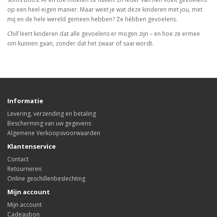
op een heel eigen manier. Maar weet je wat deze kinderen met jou, met
mij en de hele wereld gemeen hebben? Ze hébben gevoelens.
Chill
leert kinderen dat alle gevoelens er mogen zijn – en hoe ze ermee
om kunnen gaan, zonder dat het zwaar of saai wordt.
Informatie
Levering, verzending en betaling
Bescherming van uw gegevens
Algemene Verkoopsvoorwaarden
Klantenservice
Contact
Retourneren
Online geschillenbeslechting
Mijn account
Mijn account
Cadeaubon