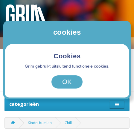
cookies
Cookies
Grim gebruikt uitsluitend functionele cookies.
0 product(en) - 0,00€
OK
categorieën
Kinderboeken
Chill