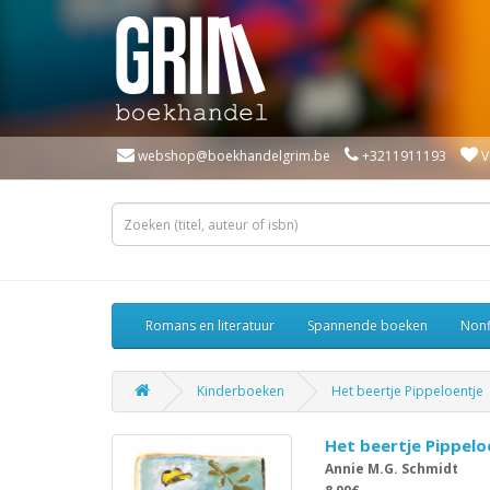
webshop@boekhandelgrim.be
+3211911193
V
Romans en literatuur
Spannende boeken
Nonf
Kinderboeken
Het beertje Pippeloentje
Het beertje Pippelo
Annie M.G. Schmidt