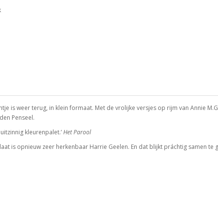
k
ntje is weer terug, in klein formaat. Met de vrolijke versjes op rijm van Annie
uden Penseel.
uitzinnig kleurenpalet.’
Het Parool
 plaat is opnieuw zeer herkenbaar Harrie Geelen. En dat blijkt práchtig samen te