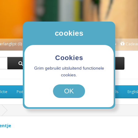
cookies
erlanglijst (0)
Winkelwagen
Afrekenen
Mijn Account
Cadea
Cookies
0 product(en) - 0,00€
Grim gebruikt uitsluitend functionele
cookies.
OK
ictie
Poëzie
Kinderboeken
Koken
Graphic Novels
Engli
entje