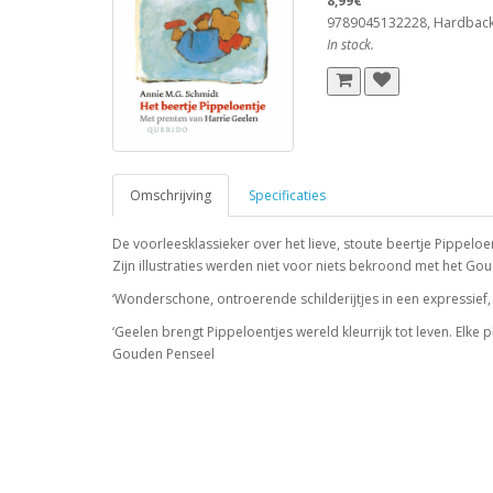
8,99€
9789045132228, Hardbac
In stock.
Omschrijving
Specificaties
De voorleesklassieker over het lieve, stoute beertje Pippeloe
Zijn illustraties werden niet voor niets bekroond met het Go
‘Wonderschone, ontroerende schilderijtjes in een expressief, 
‘Geelen brengt Pippeloentjes wereld kleurrijk tot leven. Elke
Gouden Penseel