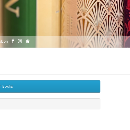
ubon
sh Books