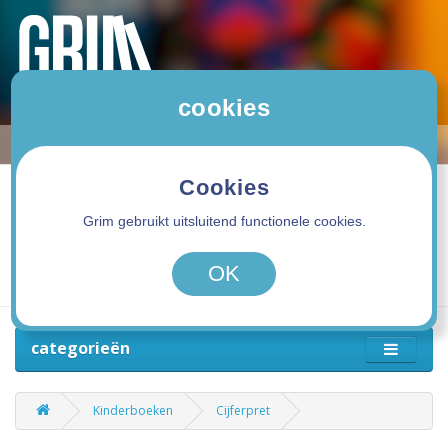
cookies
Cookies
Grim gebruikt uitsluitend functionele cookies.
0 product(en) - 0,00€
OK
categorieën
Kinderboeken
Cijferpret