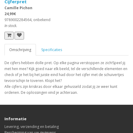
Cijferpret
Camille Pichon
24,99€
9789002284564, onbekend
In stock.
Omschrijving
Specificaties
De cijfers hebben dolle pret. Op elke pagina verstoppen ze zich!Speel jij
met hen mee? Kijk goed naar elk beeld, tel de verschillende elementen en
check of je het bij het juiste eind had door het cijfer met de schuivertjes
tevoorschijn te toveren. Klopt het?
Alle cijfers zijn kriskras door elkaar gehusseld zodat jij ze weer kunt
ordenen. De oplossingen vind je achteraan.
Informatie
Levering, verzending en betaling
Bescherming van uw gegevens