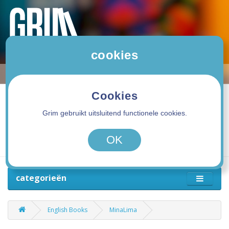
cookies
Cookies
Grim gebruikt uitsluitend functionele cookies.
0 product(en) - 0,00€
OK
categorieën
English Books
MinaLima